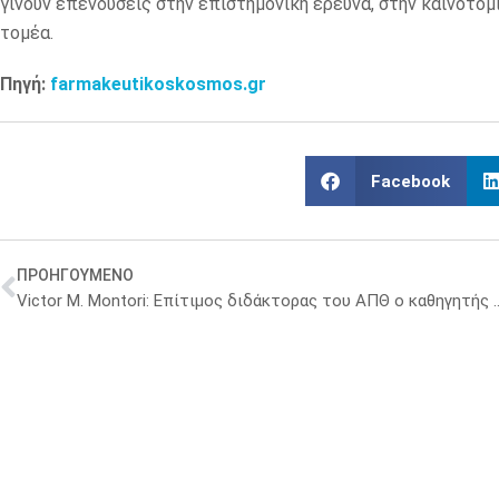
γίνουν επενδύσεις στην επιστημονική έρευνα, στην καινοτο
τομέα.
Πηγή:
farmakeutikoskosmos.gr
Facebook
ΠΡΟΗΓΟΥΜΕΝΟ
Victor M. Montori: Επίτιμος διδάκτορας το