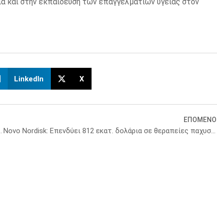
μία και στην εκπαίδευση των επαγγελματιών υγείας στον
LinkedIn
X
ΕΠΟΜΕΝΟ
υ ΑΠΘ ο καθηγητής στη Mayo Klinic
Novo Nordisk: Επενδύει 812 εκατ. δολάρια σε θεραπείες παχυσαρκίας χωρίς GLP-1