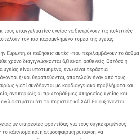
αι τους επαγγελματίες υγείας να διευρύνουν τις πολιτικές
ποτελούν τον πιο παραμελημένο τομέα της υγείας.
ην Ευρώπη, οι παθήσεις αυτές -που περιλαμβάνουν το άσθμα
άθε χρόνο διαγιγνώσκονται 6,8 εκατ. ασθενείς. Ωστόσο η
α υγείας είναι υποτιμημένο, ενώ είναι τεράστια
άνονται ή/και θεραπεύονται, αποτελούν έναν από τους
υρίως γιατί συνδέονται με καρδιαγγειακά προβλήματα και
λεία, ανεπαρκείς οι πρωτοβάθμιες υπηρεσίες υγείας και
, ενώ εκτιμάται ότι τα περιστατικά ΧΑΠ θα αυξάνονται
γείας με υπηρεσίες φροντίδας για τους συγκεκριμένους
 το κάπνισμα και η ατμοσφαιρική ρύπανση, να