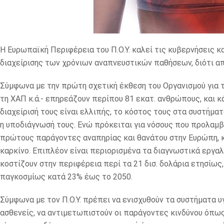
Η Ευρωπαϊκή Περιφέρεια του Π.Ο.Υ. καλεί τις κυβερνήσεις κ
διαχείρισης των χρόνιων αναπνευστικών παθήσεων, διότι α
Σύμφωνα με την πρώτη σχετική έκθεση του Οργανισμού για τ
τη ΧΑΠ κ.ά.- επηρεάζουν περίπου 81 εκατ. ανθρώπους, και κ
διαχείρισή τους είναι ελλιπής, το κόστος τους στα συστήματ
η υποδιάγνωσή τους. Ενώ πρόκειται για νόσους που προλαμβ
πρώτους παράγοντες αναπηρίας και θανάτου στην Ευρώπη, κ
καρκίνο. Επιπλέον είναι περιορισμένα τα διαγνωστικά εργα
κοστίζουν στην περιφέρεια περί τα 21 δισ. δολάρια ετησίως
παγκοσμίως κατά 23% έως το 2050.
Σύμφωνα με τον Π.Ο.Υ. πρέπει να ενισχυθούν τα συστήματα υ
ασθενείς, να αντιμετωπιστούν οι παράγοντες κινδύνου όπως