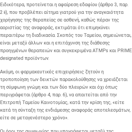
Ειδικότερα, προτείνεται η αφαίρεση εδαφίου (άρθρο 3, παρ.
2 ii), που προβλέπει αίτημα γιατρού για την αναγκαιότητα
χορήγησης της θεραπείας σε ασθενή, καθώς πέραν της
αοριστίας της αναφοράς, εκτιμάται ότι επιμηκύνει
περαιτέρω τη διαδικασία. Σκοπός του Ταμείου, σημειώνεται,
είναι μεταξύ άλλων και η επιτάχυνση της διάθεσης
προηγμένων θεραπειών και συγκεκριμένα ATMPs και PRIME
designated προϊόντων.
Ακόμη, οι φαρμακευτικές επιχειρήσεις ζητούν η
τροποποίηση των δεικτών παρακολούθησης να χρειάζεται
τη σύμφωνη γνώμη και των δύο πλευρών και όχι όπως
περιγράφεται (άρθρο 4, παρ. 6), να απαιτείται από την
Επιτροπή Ταμείου Καινοτομίας, κατά την κρίση της, «είτε
κατά τη σύνταξη της ενδιάμεσης αναφοράς αποτελεσμάτων,
είτε σε μεταγενέστερο χρόνο».
Οι όροι της συμφωνίας που υπογράφεται μεταξύ της