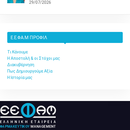
29/07/2026
Ε.Ε.ΦΑ.Μ ΠΡΟΦΊΛ
Τι Κάνουμε
Η Αποστολή & οι Στόχοι μας
Διακυβέρνηση
Πως Δημιουργούμε Αξία
Η Ιστορία μας