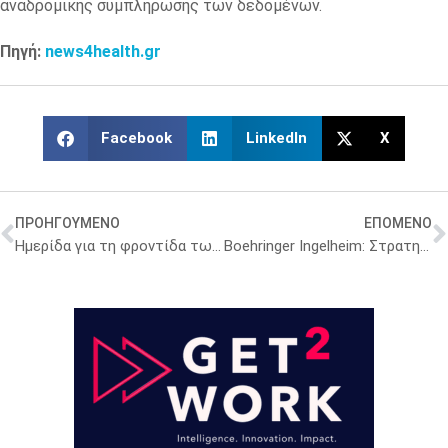
αναδρομικής συμπλήρωσης των δεδομένων.
Πηγή:
news4health.gr
Facebook
LinkedIn
X
ΠΡΟΗΓΟΥΜΕΝΟ
ΕΠΟΜΕΝΟ
Ημερίδα για τη φροντίδα των ογκολογικών ασθενών και τη δύναμη της τέχνης στο Ίδρυμα Μιχάλης Κακογιάννης
Boehringer Ingelheim: Στρατηγική συνεργασία με τη Rectify Pharmaceuticals για τη Χρόνια Νεφρική Νόσο