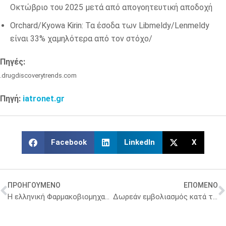
Οκτώβριο του 2025 μετά από απογοητευτική αποδοχή
Orchard/Kyowa Kirin: Τα έσοδα των Libmeldy/Lenmeldy
είναι 33% χαμηλότερα από τον στόχο/
Πηγές:
.drugdiscoverytrends.com
Πηγή:
iatronet.gr
Facebook
LinkedIn
X
ΠΡΟΗΓΟΥΜΕΝΟ
ΕΠΟΜΕΝΟ
Η ελληνική Φαρμακοβιομηχανία ως πυλώνας επάρκειας και ανάπτυξης
Δωρεάν εμβολιασμός κατά του έρπητα ζωστήρα στη Θεσσαλονίκη