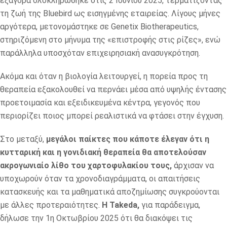
εξαγορά ολοκληρώθηκε στις 2 Ιουνίου 2025, τερματίζοντας
τη ζωή της Bluebird ως εισηγμένης εταιρείας. Λίγους μήνες
αργότερα, μετονομάστηκε σε Genetix Biotherapeutics,
στηριζόμενη στο μήνυμα της «επιστροφής στις ρίζες», ενώ
παράλληλα υποσχόταν επιχειρησιακή ανασυγκρότηση.
Ακόμα και όταν η βιολογία λειτουργεί, η πορεία προς τη
θεραπεία εξακολουθεί να περνάει μέσα από υψηλής έντασης
προετοιμασία και εξειδικευμένα κέντρα, γεγονός που
περιορίζει ποιος μπορεί ρεαλιστικά να φτάσει στην έγχυση.
Στο μεταξύ,
μεγάλοι παίκτες που κάποτε έλεγαν ότι η
κυτταρική και η γονιδιακή θεραπεία θα αποτελούσαν
ακρογωνιαίο λίθο του χαρτοφυλακίου τους,
άρχισαν να
υποχωρούν όταν τα χρονοδιαγράμματα, οι απαιτήσεις
κατασκευής και τα μαθηματικά αποζημίωσης συγκρούονται
με άλλες προτεραιότητες.
Η Takeda,
για παράδειγμα,
δήλωσε την 1η Οκτωβρίου 2025 ότι θα διακόψει τις