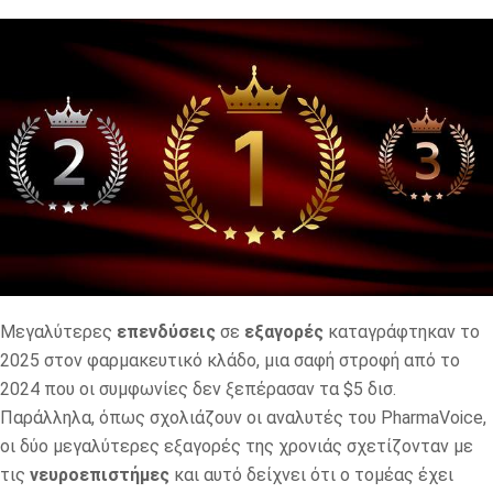
Μεγαλύτερες
επενδύσεις
σε
εξαγορές
καταγράφτηκαν το
2025 στον φαρμακευτικό κλάδο, μια σαφή στροφή από το
2024 που οι συμφωνίες δεν ξεπέρασαν τα $5 δισ.
Παράλληλα, όπως σχολιάζουν οι αναλυτές του PharmaVoice,
οι δύο μεγαλύτερες εξαγορές της χρονιάς σχετίζονταν με
τις
νευροεπιστήμες
και αυτό δείχνει ότι ο τομέας έχει