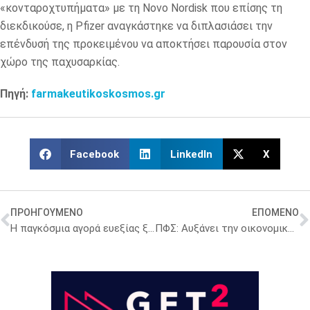
«κονταροχτυπήματα» με τη Novo Nordisk που επίσης τη
διεκδικούσε, η Pfizer αναγκάστηκε να διπλασιάσει την
επένδυσή της προκειμένου να αποκτήσει παρουσία στον
χώρο της παχυσαρκίας.
Πηγή:
farmakeutikoskosmos.gr
Facebook
LinkedIn
X
ΠΡΟΗΓΟΥΜΕΝΟ
ΕΠΟΜΕΝΟ
Η παγκόσμια αγορά ευεξίας ξεπερνά ήδη τα 6,3 τρισ. δολάρια
ΠΦΣ: Αυξάνει την οικονομική ενίσχυση προς τους Φαρμακευτικούς Συλλόγους κατά 20%