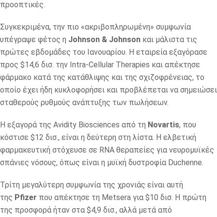
προοπτικές.
Συγκεκριμένα, την πιο «ακριβοπληρωμένη» συμφωνία
υπέγραψε φέτος η
Johnson & Johnson
και μάλιστα τις
πρώτες εβδομάδες του Ιανουαρίου. Η εταιρεία εξαγόρασε
προς $14,6 δισ. την Intra-Cellular Therapies και απέκτησε
φάρμακο κατά της κατάθλιψης και της σχιζοφρένειας, το
οποίο έχει ήδη κυκλοφορήσει και προβλέπεται να σημειώσει
σταθερούς ρυθμούς ανάπτυξης των πωλήσεων.
Η εξαγορά της Avidity Biosciences από τη
Novartis
, που
κόστισε $12 δισ., είναι η δεύτερη στη λίστα. Η ελβετική
φαρμακευτική στόχευσε σε RNA θεραπείες για νευρομυϊκές
σπάνιες νόσους, όπως είναι η μυϊκή δυστροφία Duchenne.
Τρίτη μεγαλύτερη συμφωνία της χρονιάς είναι αυτή
της
Pfizer
που απέκτησε τη Metsera για $10 δισ. Η πρώτη
της προσφορά ήταν στα $4,9 δισ., αλλά μετά από