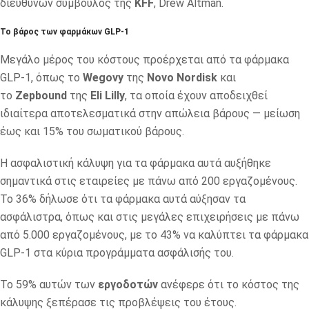
διευθύνων σύμβουλος της
KFF
, Drew Altman.
Το βάρος των φαρμάκων GLP-1
Μεγάλο μέρος του κόστους προέρχεται από τα φάρμακα
GLP-1, όπως το
Wegovy
της
Novo
Nordisk
και
το
Zepbound
της
Eli Lilly
, τα οποία έχουν αποδειχθεί
ιδιαίτερα αποτελεσματικά στην απώλεια βάρους — μείωση
έως και 15% του σωματικού βάρους.
Η ασφαλιστική κάλυψη για τα φάρμακα αυτά αυξήθηκε
σημαντικά στις εταιρείες με πάνω από 200 εργαζομένους.
Το 36% δήλωσε ότι τα φάρμακα αυτά αύξησαν τα
ασφάλιστρα, όπως και στις μεγάλες επιχειρήσεις με πάνω
από 5.000 εργαζομένους, με το 43% να καλύπτει τα φάρμακα
GLP-1 στα κύρια προγράμματα ασφάλισής του.
Το 59% αυτών των
εργοδοτών
ανέφερε ότι το κόστος της
κάλυψης ξεπέρασε τις προβλέψεις του έτους.