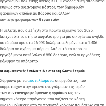
οργανισμού πολιτικής υγείας
KFF
. Η άνοδος αυτή αποδίδεται
κυρίως στο αυξανόμενο
κόστος
των δημοφιλών
φαρμάκων
απώλειας
βάρους
και άλλων
συνταγογραφούμενων
θεραπειών
.
Η μελέτη, που διεξήχθη στο πρώτο εξάμηνο του 2025,
δείχνει ότι το ετήσιο ασφάλιστρο για μια οικογένεια ανήλθε
κατά μέσο όρο στα 26.993 δολάρια, αυξημένο κατά 1.406
δολάρια σε σχέση με πέρυσι. Από αυτό το ποσό, οι
εργαζόμενοι κατέβαλαν 6.850 δολάρια, ενώ οι εργοδότες
κάλυψαν το υπόλοιπο.
Οι φαρμακευτικές δαπάνες πιέζουν τα ασφαλιστικά ταμεία
Σύμφωνα με τα
αποτελέσματα
, οι εργοδότες που
συμμετείχαν στην έρευνα αναγνώρισαν τις τιμές
των
συνταγογραφούμενων
φαρμάκων
ως τον
σημαντικότερο παράγοντα που αυξάνει τα κόστη,
ακολουθούμενες από τα ποσοστά χρόνιων παθήσεων και τη