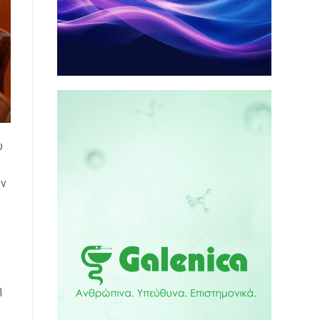
υ
ον
η