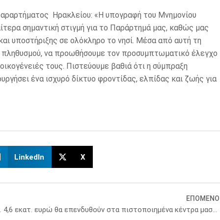
Παραρτήματος Ηρακλείου: «Η υπογραφή του Μνημονίου
αίτερα σημαντική στιγμή για το Παράρτημά μας, καθώς μας
και υποστήριξης σε ολόκληρο το νησί. Μέσα από αυτή τη
ου πληθυσμού, να προωθήσουμε τον προσυμπτωματικό έλεγχο
 οικογένειές τους. Πιστεύουμε βαθιά ότι η σύμπραξη
υργήσει ένα ισχυρό δίκτυο φροντίδας, ελπίδας και ζωής για
LinkedIn
X
ΕΠΟΜΕΝΟ
ινικές μελέτες
4,6 εκατ. ευρώ θα επενδυθούν στα πιστοποιημένα κέντρα μαστού