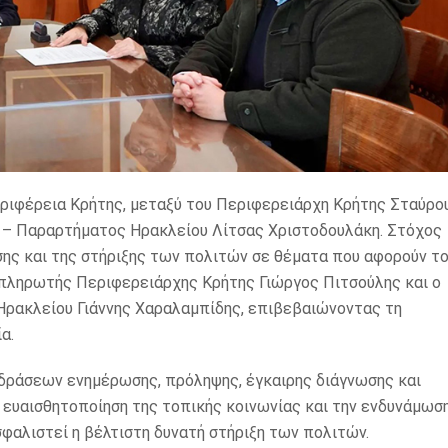
εριφέρεια Κρήτης, μεταξύ του Περιφερειάρχη Κρήτης Σταύρο
ς – Παραρτήματος Ηρακλείου Λίτσας Χριστοδουλάκη. Στόχος
σης και της στήριξης των πολιτών σε θέματα που αφορούν τ
απληρωτής Περιφερειάρχης Κρήτης Γιώργος Πιτσούλης και ο
Ηρακλείου Γιάννης Χαραλαμπίδης, επιβεβαιώνοντας τη
α.
η δράσεων ενημέρωσης, πρόληψης, έγκαιρης διάγνωσης και
ν ευαισθητοποίηση της τοπικής κοινωνίας και την ενδυνάμωσ
φαλιστεί η βέλτιστη δυνατή στήριξη των πολιτών.