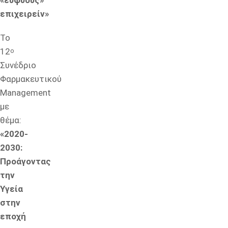
«ευφυούς»
επιχειρείν»
Το
12
ο
Συνέδριο
Φαρμακευτικού
Management
με
θέμα:
«2020-
2030:
Προάγοντας
την
Υγεία
στην
εποχή