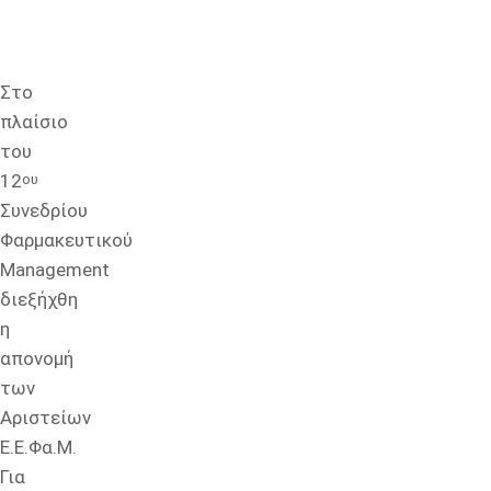
Στο
πλαίσιο
του
12
ου
Συνεδρίου
Φαρμακευτικού
Management
διεξήχθη
η
απονομή
των
Αριστείων
Ε.Ε.Φα.Μ.
Για