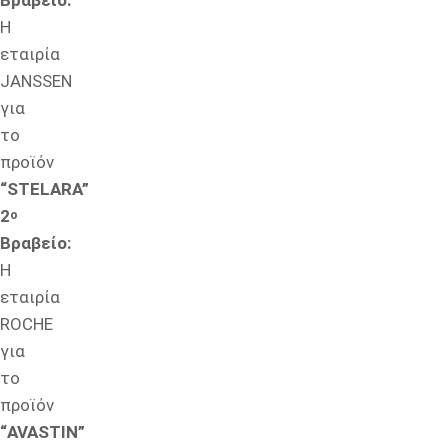
Η
εταιρία
JANSSEN
για
το
προϊόν
“STELARA”
2
ο
Βραβείο:
Η
εταιρία
ROCHE
για
το
προϊόν
“AVASTIN”