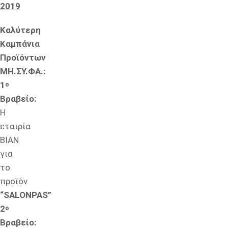
2019
Καλύτερη
Καμπάνια
Προϊόντων
ΜΗ.ΣΥ.ΦΑ.:
1
ο
Βραβείο:
Η
εταιρία
BIAN
για
το
προϊόν
“
SALONPAS
”
2
ο
Βραβείο: