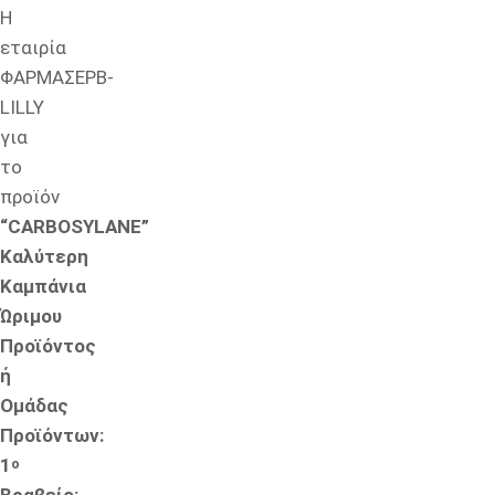
Η
εταιρία
ΦΑΡΜΑΣΕΡΒ-
LILLY
για
το
προϊόν
“CARBOSYLANE”
Kαλύτερη
Καµπάνια
Ώριμου
Προϊόντος
ή
Ομάδας
Προϊόντων:
1
ο
Βραβείο: