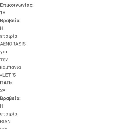
Επικοινωνίας:
1
ο
Βραβείο:
Η
εταιρία
AENORASIS
για
την
καμπάνια
«LET’S
ΠΑΠ»
2
ο
Βραβείο:
Η
εταιρία
ΒΙΑΝ