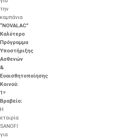
για
την
καμπάνια
“NOVALAC”
Καλύτερο
Πρόγραμμα
Υποστήριξης
Ασθενών
&
Ευαισθητοποίησης
Κοινού:
1
ο
Βραβείο:
Η
εταιρία
SANOFI
για