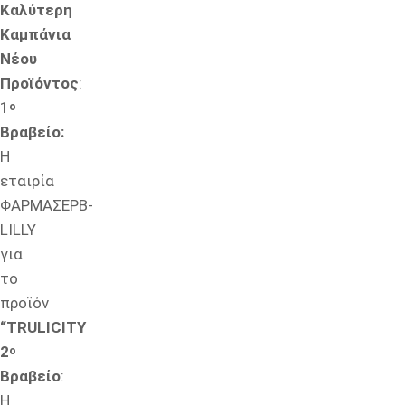
Καλύτερη
Καμπάνια
Νέου
Προϊόντος
:
1
ο
Βραβείο:
Η
εταιρία
ΦΑΡΜΑΣΕΡΒ-
LILLY
για
το
προϊόν
“TRULICITY
2
ο
Βραβείο
:
Η