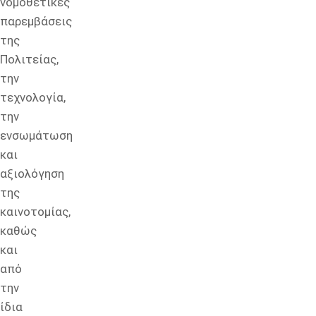
νομοθετικές
παρεμβάσεις
της
Πολιτείας,
την
τεχνολογία,
την
ενσωμάτωση
και
αξιολόγηση
της
καινοτομίας,
καθώς
και
από
την
ίδια