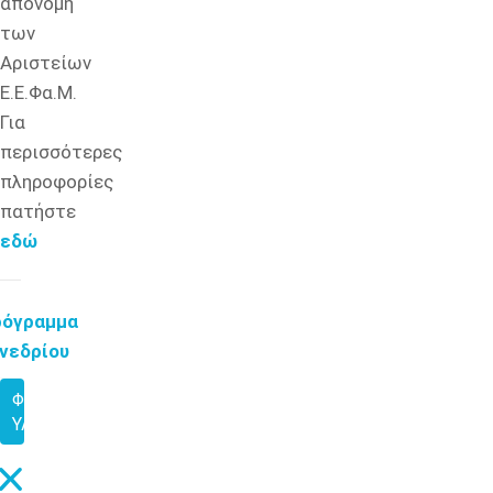
απονομή
των
Αριστείων
Ε.Ε.Φα.Μ.
Για
περισσότερες
πληροφορίες
πατήστε
εδώ
ρόγραμμα
νεδρίου
ΦΩΤΟΓΡΑΦΙΚΌ
ΥΛΙΚΌ