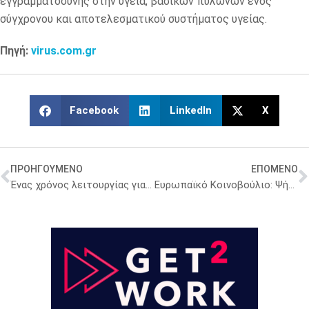
εγγραμματοσύνης στην υγεία, βασικών πυλώνων ενός
σύγχρονου και αποτελεσματικού συστήματος υγείας.
Πηγή:
virus.com.gr
Facebook
LinkedIn
X
ΠΡΟΗΓΟΥΜΕΝΟ
ΕΠΟΜΕΝΟ
Ένας χρόνος λειτουργίας για τον HMVO – Το αποτύπωμα του Ελληνικού Οργανισμού Επαλήθευση Φαρμάκων
Ευρωπαϊκό Κοινοβούλιο: Ψήφισμα για να συνεχιστεί η δράση κατά του καρκίνου