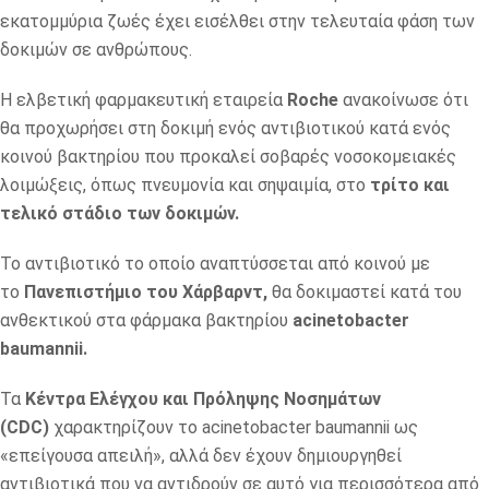
εκατομμύρια ζωές έχει εισέλθει στην τελευταία φάση των
δοκιμών σε ανθρώπους.
Η ελβετική φαρμακευτική εταιρεία
Roche
ανακοίνωσε ότι
θα προχωρήσει στη δοκιμή ενός αντιβιοτικού κατά ενός
κοινού βακτηρίου που προκαλεί σοβαρές νοσοκομειακές
λοιμώξεις, όπως πνευμονία και σηψαιμία, στο
τρίτο και
τελικό στάδιο των δοκιμών.
Το αντιβιοτικό το οποίο αναπτύσσεται από κοινού με
το
Πανεπιστήμιο του Χάρβαρντ,
θα δοκιμαστεί κατά του
ανθεκτικού στα φάρμακα βακτηρίου
acinetobacter
baumannii.
Τα
Κέντρα Ελέγχου και Πρόληψης Νοσημάτων
(CDC)
χαρακτηρίζουν το acinetobacter baumannii ως
«επείγουσα απειλή», αλλά δεν έχουν δημιουργηθεί
αντιβιοτικά που να αντιδρούν σε αυτό για περισσότερα από