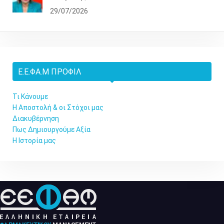
29/07/2026
Ε.Ε.ΦΑ.Μ ΠΡΟΦΊΛ
Τι Κάνουμε
Η Αποστολή & οι Στόχοι μας
Διακυβέρνηση
Πως Δημιουργούμε Αξία
Η Ιστορία μας