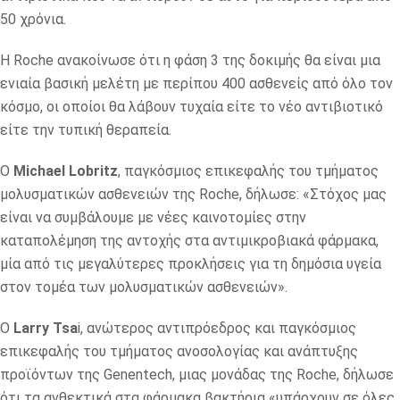
50 χρόνια.
Η Roche ανακοίνωσε ότι η φάση 3 της δοκιμής θα είναι μια
ενιαία βασική μελέτη με περίπου 400 ασθενείς από όλο τον
κόσμο, οι οποίοι θα λάβουν τυχαία είτε το νέο αντιβιοτικό
είτε την τυπική θεραπεία.
Ο
Michael Lobritz
, παγκόσμιος επικεφαλής του τμήματος
μολυσματικών ασθενειών της Roche, δήλωσε: «Στόχος μας
είναι να συμβάλουμε με νέες καινοτομίες στην
καταπολέμηση της αντοχής στα αντιμικροβιακά φάρμακα,
μία από τις μεγαλύτερες προκλήσεις για τη δημόσια υγεία
στον τομέα των μολυσματικών ασθενειών».
Ο
Larry Tsa
i, ανώτερος αντιπρόεδρος και παγκόσμιος
επικεφαλής του τμήματος ανοσολογίας και ανάπτυξης
προϊόντων της Genentech, μιας μονάδας της Roche, δήλωσε
ότι τα ανθεκτικά στα φάρμακα βακτήρια «υπάρχουν σε όλες