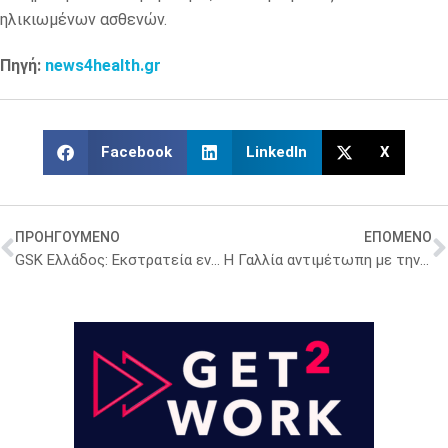
ηλικιωμένων ασθενών.
Πηγή:
news4health.gr
Facebook
LinkedIn
X
ΠΡΟΗΓΟΥΜΕΝΟ
ΕΠΟΜΕΝΟ
GSK Ελλάδος: Εκστρατεία ενημέρωσης για τη Χρόνια Ρινοκολπίτιδα με Ρινικούς Πολύποδες
Η Γαλλία αντιμέτωπη με την μεγαλύτερη έλλειψη ψυχιατρικών φαρμάκων των τελευταίων 20 ετών