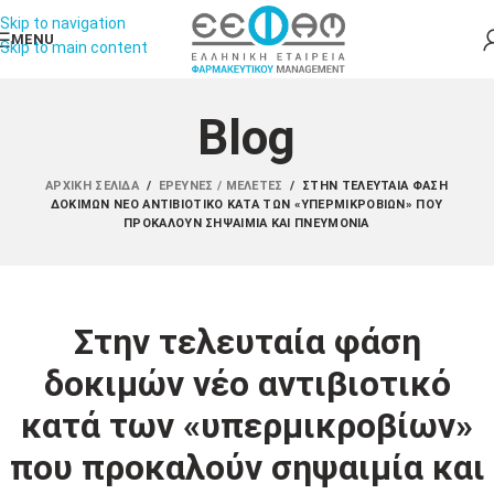
Skip to navigation
MENU
Skip to main content
Blog
ΑΡΧΙΚΉ ΣΕΛΊΔΑ
/
ΈΡΕΥΝΕΣ / ΜΕΛΈΤΕΣ
/
ΣΤΗΝ ΤΕΛΕΥΤΑΊΑ ΦΆΣΗ
ΔΟΚΙΜΏΝ ΝΈΟ ΑΝΤΙΒΙΟΤΙΚΌ ΚΑΤΆ ΤΩΝ «ΥΠΕΡΜΙΚΡΟΒΊΩΝ» ΠΟΥ
ΠΡΟΚΑΛΟΎΝ ΣΗΨΑΙΜΊΑ ΚΑΙ ΠΝΕΥΜΟΝΊΑ
Στην τελευταία φάση
δοκιμών νέο αντιβιοτικό
κατά των «υπερμικροβίων»
που προκαλούν σηψαιμία και