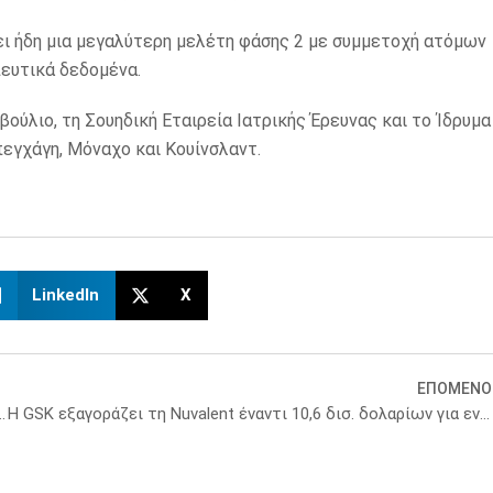
ζει ήδη μια μεγαλύτερη μελέτη φάσης 2 με συμμετοχή ατόμων
ευτικά δεδομένα.
ύλιο, τη Σουηδική Εταιρεία Ιατρικής Έρευνας και το Ίδρυμα
εγχάγη, Μόναχο και Κουίνσλαντ.
LinkedIn
X
ΕΠΟΜΕΝΟ
ση – Τι συζητήθηκε στο Ευρωπαϊκό Συνέδριο
Η GSK εξαγοράζει τη Nuvalent έναντι 10,6 δισ. δολαρίων για ενίσχυση της ογκολογίας