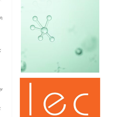
τη
ς
ην
ς