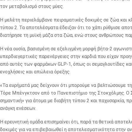
τον μεταβολισμό στους μύες.
Η μελέτη περιελάμβανε πειραματικές δοκιμές σε ζώα και κλι
τύπου 2. Τα αποτελέσματα έδειξαν ότι το χάπι ρύθμισε αποτ
διατήρησε τη μυϊκή μάζα στα ζώα, ενώ στους ανθρώπους παρ
Η νέα ουσία, βασισμένη σε εξελιγμένη μορφή βήτα-2 αγωνιστή
υπερδιεγερτικές παρενέργειες στην καρδιά που είχαν προη
από αυτές των φαρμάκων GLP-1, όπως οι σεμαγλουτίδες και
ενοχλήσεις και απώλεια όρεξης.
«Τα ευρήματά μας δείχνουν ότι μπορούμε να βελτιώσουμε τη
Τόρε Μπένγκτσον από το Πανεπιστήμιο της Στοκχόλμης. Ο Σέ
σημαντική» για άτομα με διαβήτη τύπου 2 και παχυσαρκία, 
ανάγκη ενέσεων.
Η ερευνητική ομάδα επισημαίνει ότι, παρά τα θετικά αποτε
δοκιμές για να επιβεβαιωθεί η αποτελεσματικότητα στην αν