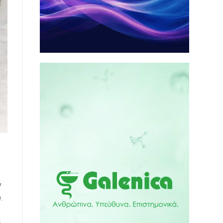
ν
.
α