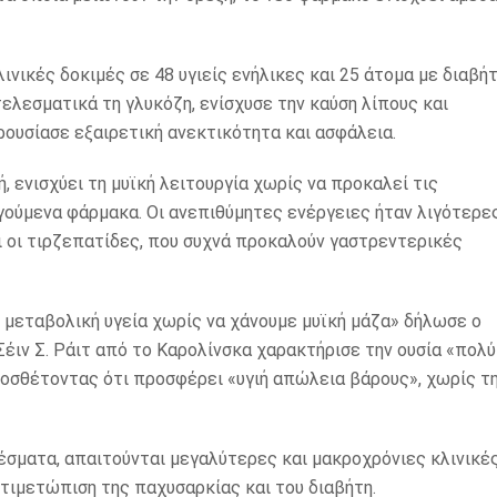
νικές δοκιμές σε 48 υγιείς ενήλικες και 25 άτομα με διαβή
ελεσματικά τη γλυκόζη, ενίσχυσε την καύση λίπους και
ουσίασε εξαιρετική ανεκτικότητα και ασφάλεια.
, ενισχύει τη μυϊκή λειτουργία χωρίς να προκαλεί τις
γούμενα φάρμακα. Οι ανεπιθύμητες ενέργειες ήταν λιγότερε
 οι τιρζεπατίδες, που συχνά προκαλούν γαστρεντερικές
 μεταβολική υγεία χωρίς να χάνουμε μυϊκή μάζα» δήλωσε ο
ιν Σ. Ράιτ από το Καρολίνσκα χαρακτήρισε την ουσία «πολύ
προσθέτοντας ότι προσφέρει «υγιή απώλεια βάρους», χωρίς τ
λέσματα, απαιτούνται μεγαλύτερες και μακροχρόνιες κλινικέ
τιμετώπιση της παχυσαρκίας και του διαβήτη.