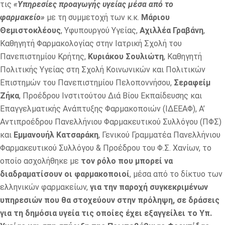
τις
«Υπηρεσίες προαγωγής υγείας μέσα από το
φαρμακείο»
με τη συμμετοχή των κ.κ.
Μάριου
Θεμιστοκλέους
, Υφυπουργού Υγείας,
Αχιλλέα Γραβάνη
,
Καθηγητή Φαρμακολογίας στην Ιατρική Σχολή του
Πανεπιστημίου Κρήτης,
Κυριάκου Σουλιώτη
, Καθηγητή
Πολιτικής Υγείας στη Σχολή Κοινωνικών και Πολιτικών
Επιστημών του Πανεπιστημίου Πελοποννήσου,
Σεραφείμ
Ζήκα
, Προέδρου Ινστιτούτου Διά Βίου Εκπαίδευσης και
Επαγγελματικής Ανάπτυξης Φαρμακοποιών (ΙΔΕΕΑΦ), Α’
Αντιπροέδρου Πανελλήνιου Φαρμακευτικού Συλλόγου (ΠΦΣ)
και
Εμμανουήλ Κατσαράκη
, Γενικού Γραμματέα Πανελλήνιου
Φαρμακευτικού Συλλόγου & Προέδρου του Φ.Σ. Χανίων, το
οποίο ασχολήθηκε με
τον ρόλο που μπορεί να
διαδραματίσουν οι φαρμακοποιοί
, μέσα από το δίκτυο των
ελληνικών φαρμακείων,
για την παροχή συγκεκριμένων
υπηρεσιών που θα στοχεύουν στην πρόληψη, σε δράσεις
για τη δημόσια υγεία τις οποίες έχει εξαγγείλει το Υπ.