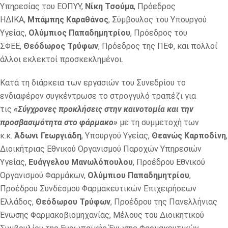
Υπηρεσίας του ΕΟΠΥΥ,
Νίκη Τσούμα
, Πρόεδρος
ΗΔΙΚΑ,
Μπάμπης Καραθάνος
, Σύμβουλος του Υπουργού
Υγείας,
Ολύμπιος Παπαδημητρίου
, Πρόεδρος του
ΣΦΕΕ,
Θεόδωρος Τρύφων
, Πρόεδρος της ΠΕΦ, και πολλοί
άλλοι εκλεκτοί προσκεκλημένοι.
Κατά τη διάρκεια των εργασιών του Συνεδρίου το
ενδιαφέρον συγκέντρωσε το στρογγυλό τραπέζι για
τις
«Σύγχρονες προκλήσεις στην καινοτομία και την
προσβασιμότητα στο φάρμακο»
με τη συμμετοχή των
κ.κ.
Άδωνι Γεωργιάδη
, Υπουργού Υγείας,
Θεανώς Καρποδίνη
,
Διοικήτριας Εθνικού Οργανισμού Παροχών Υπηρεσιών
Υγείας,
Ευάγγελου Μανωλόπουλου
, Προέδρου Εθνικού
Οργανισμού Φαρμάκων,
Ολύμπιου Παπαδημητρίου
,
Προέδρου Συνδέσμου Φαρμακευτικών Επιχειρήσεων
Ελλάδος,
Θεόδωρου Τρύφων
, Προέδρου της Πανελλήνιας
Ένωσης Φαρμακοβιομηχανίας, Μέλους του Διοικητικού