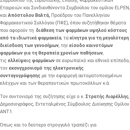
Συμβουλίου της Ευρωπαϊκής Ένωσης Φαρμακευτικών
Εταιρειών και Συνδιευθύνοντα Συμβούλου του ομίλου ELPEN,
και
Απόστολου Βαλτά,
Προέδρου του Πανελληνίου
Φαρμακευτικού Συλλόγου (ΠΦΣ), όπου συζητήθηκαν θέματα
που αφορούν τη
διάθεση των φαρμάκων υψηλού κόστους
από τα ιδιωτικά φαρμακεία
, τα
κίνητρα για τη μεγαλύτερη
διείσδυση των γενοσήμων
, την
είσοδο καινοτόμων
φαρμάκων για τη θεραπεία χρονίων παθήσεων
,
τις
ελλείψεις φαρμάκων
σε ευρωπαϊκό και εθνικό επίπεδο,
τον
εκσυγχρονισμό της ηλεκτρονικής
συνταγογράφησης
με την εφαρμογή αυτοματοποιημένων
ελέγχων και των θεραπευτικών πρωτοκόλλων κ.ά.
Τον συντονισμό της συζήτησης είχε ο κ.
Στρατής Λιαρέλλης
,
Δημοσιογράφος, Εντεταλμένος Σύμβουλος Διοίκησης Ομίλου
ΑΝΤ1.
Όπως και το δεύτερο στρογγυλό τραπέζι για