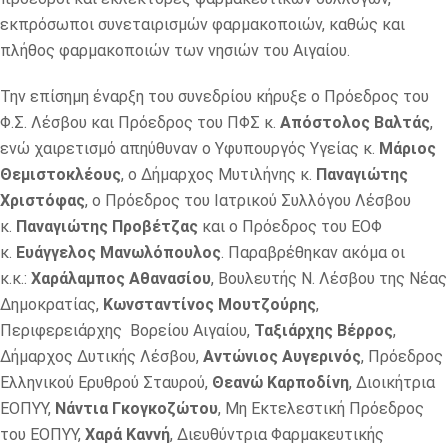
εκπρόσωποι συνεταιρισμών φαρμακοποιών, καθώς και
πλήθος φαρμακοποιών των νησιών του Αιγαίου.
Την επίσημη έναρξη του συνεδρίου κήρυξε ο Πρόεδρος του
Φ.Σ. Λέσβου και Πρόεδρος του ΠΦΣ κ.
Απόστολος Βαλτάς
,
ενώ χαιρετισμό απηύθυναν ο Υφυπουργός Υγείας κ.
Μάριος
Θεμιστοκλέους
, ο Δήμαρχος Μυτιλήνης κ.
Παναγιώτης
Χριστόφας
, ο Πρόεδρος του Ιατρικού Συλλόγου Λέσβου
κ.
Παναγιώτης Προβέτζας
και ο Πρόεδρος του ΕΟΦ
κ.
Ευάγγελος Μανωλόπουλος
. Παραβρέθηκαν ακόμα οι
κ.κ.:
Χαράλαμπος Αθανασίου
, Βουλευτής Ν. Λέσβου της Νέας
Δημοκρατίας,
Κωνσταντίνος Μουτζούρης
,
Περιφερειάρχης Βορείου Αιγαίου,
Ταξιάρχης Βέρρος
,
Δήμαρχος Δυτικής Λέσβου,
Αντώνιος Αυγερινός
, Πρόεδρος
Ελληνικού Ερυθρού Σταυρού,
Θεανώ Καρποδίνη
, Διοικήτρια
ΕΟΠΥΥ,
Νάντια Γκογκοζώτου
, Μη Εκτελεστική Πρόεδρος
του ΕΟΠΥΥ,
Χαρά Καννή
, Διευθύντρια Φαρμακευτικής