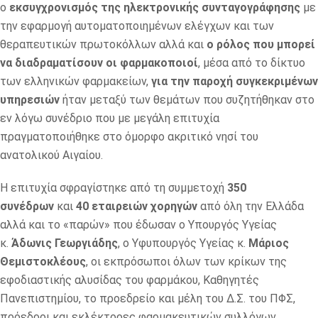
ο
εκσυγχρονισμός της ηλεκτρονικής συνταγογράφησης
με
την εφαρμογή αυτοματοποιημένων ελέγχων και των
θεραπευτικών πρωτοκόλλων αλλά και
ο ρόλος που μπορεί
να διαδραματίσουν οι φαρμακοποιοί
, μέσα από το δίκτυο
των ελληνικών φαρμακείων,
για την παροχή συγκεκριμένων
υπηρεσιών
ήταν μεταξύ των θεμάτων που συζητήθηκαν στο
εν λόγω συνέδριο που με μεγάλη επιτυχία
πραγματοποιήθηκε στο όμορφο ακριτικό νησί του
ανατολικού Αιγαίου.
Η επιτυχία σφραγίστηκε από τη συμμετοχή
350
συνέδρων
και
40 εταιρειών χορηγών
από όλη την Ελλάδα
αλλά και το «παρών» που έδωσαν ο Υπουργός Υγείας
κ.
Άδωνις Γεωργιάδης
, ο Υφυπουργός Υγείας κ.
Μάριος
Θεμιστοκλέους
, οι εκπρόσωποι όλων των κρίκων της
εφοδιαστικής αλυσίδας του φαρμάκου, Καθηγητές
Πανεπιστημίου, το προεδρείο και μέλη του Δ.Σ. του ΠΦΣ,
πρόεδροι και εκλέκτορες φαρμακευτικών συλλόγων,