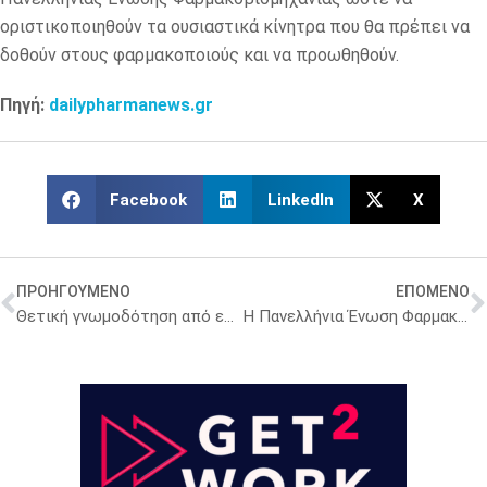
οριστικοποιηθούν τα ουσιαστικά κίνητρα που θα πρέπει να
δοθούν στους φαρμακοποιούς και να προωθηθούν.
Πηγή:
dailypharmanews.gr
Facebook
LinkedIn
X
ΠΡΟΗΓΟΥΜΕΝΟ
ΕΠΟΜΕΝΟ
Θετική γνωμοδότηση από επιτροπή του EMA για νέο φάρμακο κατά της πνευμονικής υπέρτασης
Η Πανελλήνια Ένωση Φαρμακοβιομηχανίας αποχαιρετά τον Σταύρο Δέμο