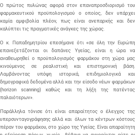
Ο πρώτος πυλώνας αφορά στον επαναπροσδιορισμό του
φαρμακευτικού προϋπολογισμού ο οποίος, δεν υπάρχει
καμία αμφιβολία πλέον, πως είναι ανεπαρκής και δεν
καλύπτει τις πραγματικές ανάγκες της χώρας.
Ο κ. Παπαδημητρίου επεσήμανε ότι «σε όλη την Ευρώπη
επανεξετάζονται οι δαπάνες Υγείας, είναι η ώρα να
αναθεωρηθεί ο προϋπολογισμός φαρμάκου στη χώρα μας
κινούμενος σε ρεαλιστική και επιστημονική βάση.
Λαμβάνοντας υπόψη ιστορικά, επιδημιολογικά και
δημογραφικά δεδομένα αλλά και την είσοδο νέων φαρμάκων
(horizon scanning) καθώς και τη λήξη της πατέντας
παλαιότερων».
Παράλληλα τόνισε ότι είναι απαραίτητος ο έλεγχος της
υπερσυνταγογράφησης αλλά και όλων τα κέντρων κόστους
πέραν του φαρμάκου, στο χώρο της Υγείας. Είναι απαραίτητη
η εξεύρεση πόρων, χωρίς βέβαια να αγνοούνται ούτε οι