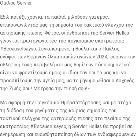
Ομίλου Servier.
Εδώ και έξι χρόνια, τα παιδιά, μιλούσαν για εμάς,
επικοινωνώντας μας τη σημασία του τακτικού ελέγχου της
αρτηριακής πίεσης. Φέτος, οι άνθρωποι της Servier Hellas
γίνονται πρωταγωνιστές της παγκόσμιας εκστρατείας
#BecauseIsayso. Συγκεκριμένα, η Βούλα και ο Παύλος,
ενόψει των Θερινών Ολυμπιακών αγώνων 2024, φοράνε την
αθλητική τους περιβολή και μας θυμίζουν πόσο σημαντικό
είναι να φροντίζουμε εμείς οι ίδιοι τον εαυτό μας και να
προασπίζουμε την υγεία μας, με το μήνυμα «Είσαι ο Αρχηγός
της Ζωής σου! Μέτρησε την πίεσή σου!».
Με αφορμή την Παγκόσμια Ημέρα Υπέρτασης και με στόχο
τη διάδοση του μηνύματος της καίριας σημασίας του
τακτικού ελέγχου της αρτηριακής πίεσης στο πλαίσιο της
εκστρατείας #BecauseIsayso, η Servier Hellas θα προβεί σε
ενημέρωση και ευαισθητοποίηση όλων των ενδιαφερόμενων