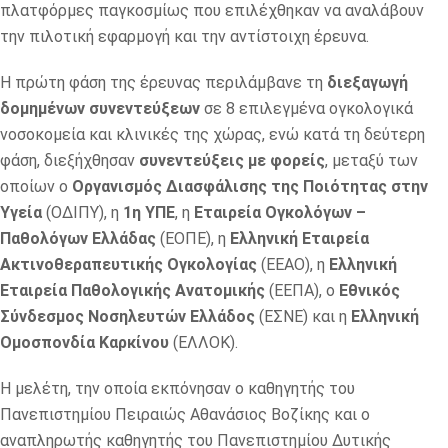
πλατφόρμες παγκοσμίως που επιλέχθηκαν να αναλάβουν
την πιλοτική εφαρμογή και την αντίστοιχη έρευνα.
Η πρώτη φάση της έρευνας περιλάμβανε τη
διεξαγωγή
δομημένων συνεντεύξεων
σε 8 επιλεγμένα ογκολογικά
νοσοκομεία και κλινικές της χώρας, ενώ κατά τη δεύτερη
φάση, διεξήχθησαν
συνεντεύξεις με φορείς
, μεταξύ των
οποίων ο
Οργανισμός Διασφάλισης της Ποιότητας στην
Υγεία
(ΟΔΙΠΥ), η
1η ΥΠΕ
, η
Εταιρεία Ογκολόγων –
Παθολόγων Ελλάδας
(ΕΟΠΕ), η
Ελληνική Εταιρεία
Ακτινοθεραπευτικής Ογκολογίας
(ΕΕΑΟ), η
Ελληνική
Εταιρεία Παθολογικής Ανατομικής
(ΕΕΠΑ), ο
Εθνικός
Σύνδεσμος Νοσηλευτών Ελλάδος
(ΕΣΝΕ) και η
Ελληνική
Ομοσπονδία Καρκίνου
(ΕΛΛΟΚ).
Η μελέτη, την οποία εκπόνησαν ο καθηγητής του
Πανεπιστημίου Πειραιώς Αθανάσιος Βοζίκης και ο
αναπληρωτής καθηγητής του Πανεπιστημίου Δυτικής