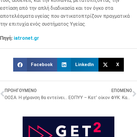
τους ασθενείς και την κοινωνία, μετατοπίζοντας την
εστίαση από την απλή διαδικασία και τον όγκο στα
αποτελέσματα υγείας που αντικατοπτρίζουν πραγματικά
την επιτυχία ενός συστήματος Υγείας.
Πηγή:
iatronet.gr
Facebook
LinkedIn
X
ΠΡΟΗΓΟΥΜΕΝΟ
ΕΠΟΜΕΝΟ
ΟΟΣΑ: Η γήρανση θα εντείνει τις πιέσεις στους τομείς υγείας και μακροχρόνιας φροντίδας
ΕΟΠΥΥ – Κατ’ οίκον ΦΥΚ: Καλύφθηκαν 141.047 ασθενείς το τετράμηνο [πίνακας]