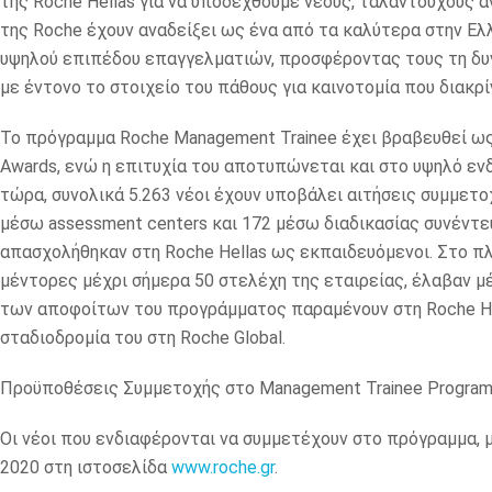
της Roche Hellas για να υποδεχθούμε νέους, ταλαντούχους α
της Roche έχουν αναδείξει ως ένα από τα καλύτερα στην Ελλ
υψηλού επιπέδου επαγγελματιών, προσφέροντας τους τη δυν
με έντονο το στοιχείο του πάθους για καινοτομία που διακρί
Το πρόγραμμα Roche Management Trainee έχει βραβευθεί ως
Awards, ενώ η επιτυχία του αποτυπώνεται και στο υψηλό ε
τώρα, συνολικά 5.263 νέοι έχουν υποβάλει αιτήσεις συμμετ
μέσω assessment centers και 172 μέσω διαδικασίας συνέντευ
απασχολήθηκαν στη Roche Hellas ως εκπαιδευόμενοι. Στο πλ
μέντορες μέχρι σήμερα 50 στελέχη της εταιρείας, έλαβαν μέρ
των αποφοίτων του προγράμματος παραμένουν στη Roche Hel
σταδιοδρομία του στη Roche Global.
Προϋποθέσεις Συμμετοχής στο Management Trainee Progra
Οι νέοι που ενδιαφέρονται να συμμετέχουν στο πρόγραμμα, μ
2020 στη ιστοσελίδα
www.roche.gr
.