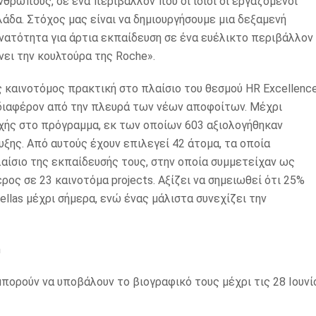
νθρώπους, σε ένα περιβάλλον που οι ίδιοι οι εργαζόμενοι
άδα. Στόχος μας είναι να δημιουργήσουμε μια δεξαμενή
ατότητα για άρτια εκπαίδευση σε ένα ευέλικτο περιβάλλον
νει την κουλτούρα της Roche».
 καινοτόμος πρακτική στο πλαίσιο του θεσμού HR Excellenc
νδιαφέρον από την πλευρά των νέων αποφοίτων. Μέχρι
οχής στο πρόγραμμα, εκ των οποίων 603 αξιολογήθηκαν
ξης. Από αυτούς έχουν επιλεγεί 42 άτομα, τα οποία
αίσιο της εκπαίδευσής τους, στην οποία συμμετείχαν ως
ος σε 23 καινοτόμα projects. Αξίζει να σημειωθεί ότι 25%
las μέχρι σήμερα, ενώ ένας μάλιστα συνεχίζει την
m
πορούν να υποβάλουν το βιογραφικό τους μέχρι τις 28 Ιουνί