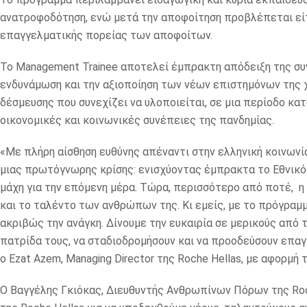
ανατροφοδότηση, ενώ μετά την αποφοίτηση προβλέπεται εί
επαγγελματικής πορείας των αποφοίτων.
Το Management Trainee αποτελεί έμπρακτη απόδειξη της συ
ενδυνάμωση και την αξιοποίηση των νέων επιστημόνων της χ
δέσμευσης που συνεχίζει να υλοποιείται, σε μια περίοδο κατ
οικονομικές και κοινωνικές συνέπειες της πανδημίας.
«Με πλήρη αίσθηση ευθύνης απέναντι στην ελληνική κοινωνί
μιας πρωτόγνωρης κρίσης: ενισχύοντας έμπρακτα το Εθνικό 
μάχη για την επόμενη μέρα. Τώρα, περισσότερο από ποτέ, η 
και το ταλέντο των ανθρώπων της. Κι εμείς, με το πρόγραμ
ακριβώς την ανάγκη. Δίνουμε την ευκαιρία σε μερικούς από 
πατρίδα τους, να σταδιοδρομήσουν και να προοδεύσουν επα
ο Ezat Azem, Managing Director της Roche Hellas, με αφορμή
Ο Βαγγέλης Γκιόκας, Διευθυντής Ανθρωπίνων Πόρων της Roche