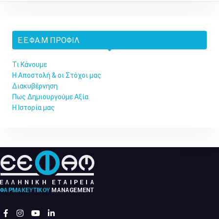
Ε.Ε.ΦΑ.Μ ΠΡΟΦΊΛ
Τι Κάνουμε
Η Αποστολή & οι Στόχοι μας
Διακυβέρνηση
Πως Δημιουργούμε Αξία
Η Ιστορία μας