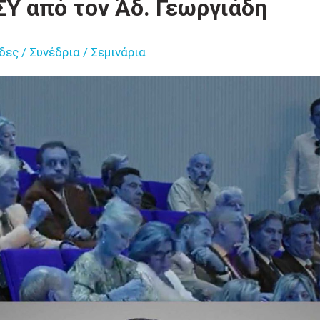
Υ από τον Άδ. Γεωργιάδη
δες / Συνέδρια / Σεμινάρια