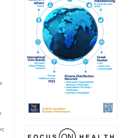
ι
ο
ις