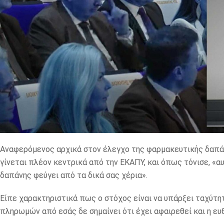
Αναφερόμενος αρχικά στον έλεγχο της φαρμακευτικής δαπά
γίνεται πλέον κεντρικά από την ΕΚΑΠΥ, και όπως τόνισε, «α
δαπάνης φεύγει από τα δικά σας χέρια».
Είπε χαρακτηριστικά πως ο στόχος είναι να υπάρξει ταχύτητ
πληρωμών από εσάς δε σημαίνει ότι έχει αφαιρεθεί και η ευ