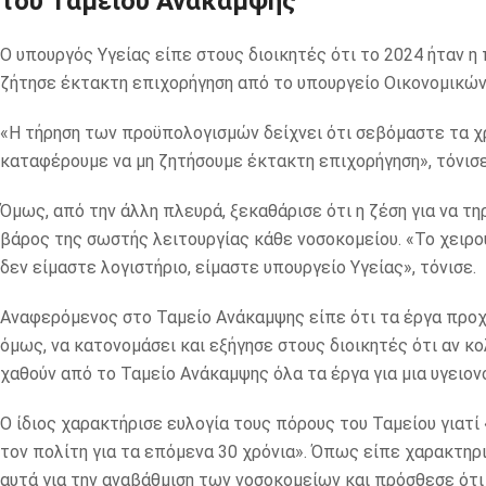
του Ταμείου Ανάκαμψης
Ο υπουργός Υγείας είπε στους διοικητές ότι το 2024 ήταν η
ζήτησε έκτακτη επιχορήγηση από το υπουργείο Οικονομικών
«Η τήρηση των προϋπολογισμών δείχνει ότι σεβόμαστε τα χ
καταφέρουμε να μη ζητήσουμε έκτακτη επιχορήγηση», τόνισε
Όμως, από την άλλη πλευρά, ξεκαθάρισε ότι η ζέση για να τη
βάρος της σωστής λειτουργίας κάθε νοσοκομείου. «Το χειρου
δεν είμαστε λογιστήριο, είμαστε υπουργείο Υγείας», τόνισε.
Αναφερόμενος στο Ταμείο Ανάκαμψης είπε ότι τα έργα προχ
όμως, να κατονομάσει και εξήγησε στους διοικητές ότι αν κο
χαθούν από το Ταμείο Ανάκαμψης όλα τα έργα για μια υγειον
Ο ίδιος χαρακτήρισε ευλογία τους πόρους του Ταμείου γιατί
τον πολίτη για τα επόμενα 30 χρόνια». Όπως είπε χαρακτηρι
αυτά για την αναβάθμιση των νοσοκομείων και πρόσθεσε ότι