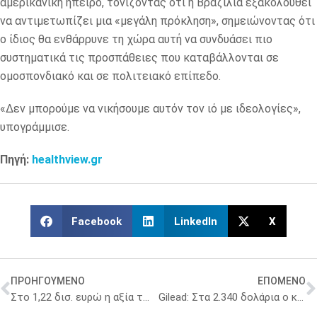
αμερικανική ήπειρο, τονίζοντας ότι η Βραζιλία εξακολουθεί
να αντιμετωπίζει μια «μεγάλη πρόκληση», σημειώνοντας ότι
ο ίδιος θα ενθάρρυνε τη χώρα αυτή να συνδυάσει πιο
συστηματικά τις προσπάθειες που καταβάλλονται σε
ομοσπονδιακό και σε πολιτειακό επίπεδο.
«Δεν μπορούμε να νικήσουμε αυτόν τον ιό με ιδεολογίες»,
υπογράμμισε.
Πηγή:
healthview.gr
Facebook
LinkedIn
X
ΠΡΟΗΓΟΥΜΕΝΟ
ΕΠΟΜΕΝΟ
Στο 1,22 δισ. ευρώ η αξία των φαρμάκων που διακινούν τα φαρμακεία του ΕΟΠΥΥ
Gilead: Στα 2.340 δολάρια ο κύκλος θεραπείας με remdesivir στις αναπτυγμένες χώρες