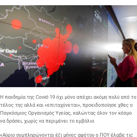
Η πανδημία της Covid-19 όχι μόνο απέχει ακόμη πολύ από το
τέλος της αλλά και «επιταχύνεται», προειδοποίησε χθες ο
Παγκόσμιος Οργανισμός Υγείας, καλώντας όλον τον κόσμο
να δράσει, χωρίς να περιμένει το εμβόλιο.
«Αύριο συμπληρώνονται έξι μήνες αφότου ο ΠΟΥ έλαβε τις