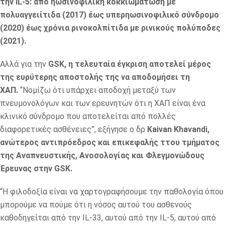
την IL-5: από ηωσινοφιλική κοκκιωμάτωση με
πολυαγγειίτιδα (2017) έως υπερηωσινοφιλικό σύνδρομο
(2020) έως χρόνια ρινοκολπίτιδα με ρινικούς πολύποδες
(2021).
Αλλά για την
GSK, η τελευταία έγκριση αποτελεί μέρος
της ευρύτερης αποστολής της να αποδομήσει τη
ΧΑΠ.
“Νομίζω ότι υπάρχει αποδοχή μεταξύ των
πνευμονολόγων και των ερευνητών ότι η ΧΑΠ είναι ένα
κλινικό σύνδρομο που αποτελείται από πολλές
διαφορετικές ασθένειες”, εξήγησε ο δρ
Kaivan Khavandi,
ανώτερος αντιπρόεδρος και επικεφαλής ττου τμήματος
της Αναπνευστικής, Ανοσολογίας και Φλεγμονώδους
Έρευνας στην GSK.
“Η φιλοδοξία είναι να χαρτογραφήσουμε την παθολογία όπου
μπορούμε να πούμε ότι η νόσος αυτού του ασθενούς
καθοδηγείται από την IL-33, αυτού από την IL-5, αυτού από