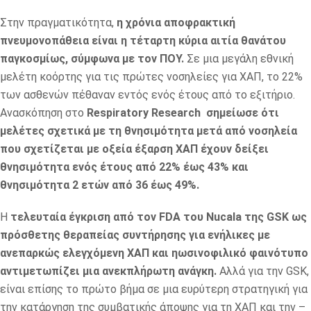
Στην πραγματικότητα,
η χρόνια αποφρακτική
πνευμονοπάθεια είναι η τέταρτη κύρια αιτία θανάτου
παγκοσμίως, σύμφωνα με τον ΠΟΥ.
Σε μια μεγάλη εθνική
μελέτη κοόρτης για τις πρώτες νοσηλείες για ΧΑΠ, το 22%
των ασθενών πέθαναν εντός ενός έτους από το εξιτήριο.
Ανασκόπηση στο
Respiratory Research σημείωσε ότι
μελέτες σχετικά με τη θνησιμότητα μετά από νοσηλεία
που σχετίζεται με οξεία έξαρση ΧΑΠ έχουν δείξει
θνησιμότητα ενός έτους από 22% έως 43% και
θνησιμότητα 2 ετών από 36 έως 49%.
Η
τελευταία έγκριση από τον FDA του Nucala της GSK ως
πρόσθετης θεραπείας συντήρησης για ενήλικες με
ανεπαρκώς ελεγχόμενη ΧΑΠ και ηωσινοφιλικό φαινότυπο
αντιμετωπίζει μια ανεκπλήρωτη ανάγκη.
Αλλά για την GSK,
είναι επίσης το πρώτο βήμα σε μια ευρύτερη στρατηγική για
την κατάργηση της συμβατικής άποψης για τη ΧΑΠ και την –