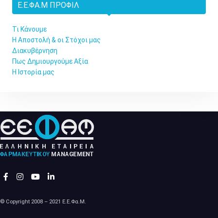
Ε.Ε.ΦΑ.Μ ΠΡΟΦΊΛ
Τι Κάνουμε
Η Αποστολή & οι Στόχοι μας
Διακυβέρνηση
Πως Δημιουργούμε Αξία
Η Ιστορία μας
© Copyright 2008 – 2021 Ε.Ε.Φα.Μ.