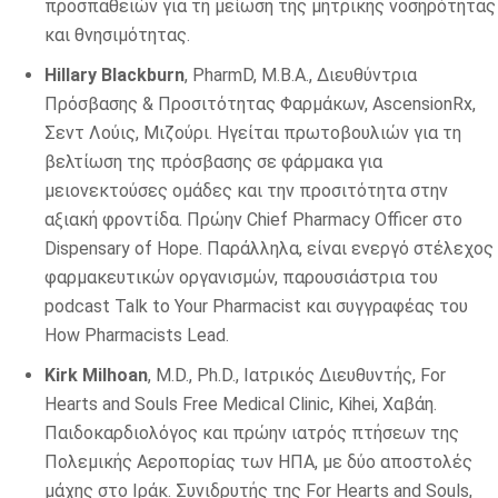
προσπαθειών για τη μείωση της μητρικής νοσηρότητας
και θνησιμότητας.
Hillary Blackburn
, PharmD, M.B.A., Διευθύντρια
Πρόσβασης & Προσιτότητας Φαρμάκων, AscensionRx,
Σεντ Λούις, Μιζούρι. Ηγείται πρωτοβουλιών για τη
βελτίωση της πρόσβασης σε φάρμακα για
μειονεκτούσες ομάδες και την προσιτότητα στην
αξιακή φροντίδα. Πρώην Chief Pharmacy Officer στο
Dispensary of Hope. Παράλληλα, είναι ενεργό στέλεχος
φαρμακευτικών οργανισμών, παρουσιάστρια του
podcast Talk to Your Pharmacist και συγγραφέας του
How Pharmacists Lead.
Kirk Milhoan
, M.D., Ph.D., Ιατρικός Διευθυντής, For
Hearts and Souls Free Medical Clinic, Kihei, Χαβάη.
Παιδοκαρδιολόγος και πρώην ιατρός πτήσεων της
Πολεμικής Αεροπορίας των ΗΠΑ, με δύο αποστολές
μάχης στο Ιράκ. Συνιδρυτής της For Hearts and Souls,