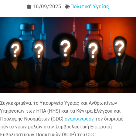
16/09/2025
Πολιτική Υγείας
Συγκεκριμένα, το Υπουργείο Υγείας και Ανθρωπίνων
Υπηρεσιών των ΗΠΑ (HHS) και τα Κέντρα Ελέγχου και
Πρόληψης Νοσημάτων (CDC)
ανακοίνωσαν
τον διορισμό
πέντε νέων μελών στην Συμβουλευτική Επιτροπή
Εμβολιαστικών Πρακτικών (ACIP) του CDC.