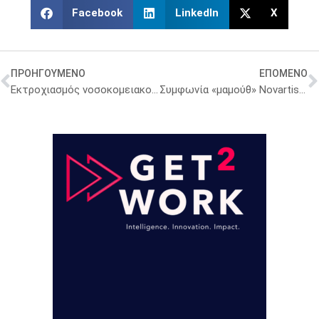
Facebook
LinkedIn
X
ΠΡΟΗΓΟΥΜΕΝΟ
ΕΠΟΜΕΝΟ
Εκτροχιασμός νοσοκομειακού Clawback – Στο κόκκινο η πρόσβαση ασθενών σε καινοτόμες θεραπείες
Συμφωνία «μαμούθ» Novartis με Monte Rosa – Επένδυση 5,7 δισ.