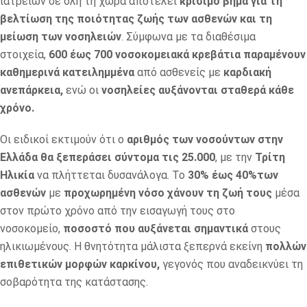
ιατρείων σε όλη τη χώρα αποτελεί
κρίσιμο βήμα για τη
βελτίωση της ποιότητας ζωής των ασθενών και τη
μείωση των νοσηλειών
. Σύμφωνα με τα διαθέσιμα
στοιχεία,
600 έως 700 νοσοκομειακά κρεβάτια παραμένουν
καθημερινά κατειλημμένα
από ασθενείς με
καρδιακή
ανεπάρκεια,
ενώ οι
νοσηλείες αυξάνονται σταθερά κάθε
χρόνο.
Οι ειδικοί εκτιμούν ότι ο
αριθμός των νοσούντων στην
Ελλάδα θα ξεπεράσει σύντομα τις 25.000
, με την
Τρίτη
Ηλικία
να πλήττεται δυσανάλογα. Το
30% έως 40%των
ασθενών
με
προχωρημένη νόσο χάνουν τη ζωή τους
μέσα
στον πρώτο χρόνο από την εισαγωγή τους στο
νοσοκομείο,
ποσοστό που αυξάνεται σημαντικά
στους
ηλικιωμένους. Η θνητότητα μάλιστα ξεπερνά εκείνη
πολλών
επιθετικών μορφών καρκίνου,
γεγονός που αναδεικνύει τη
σοβαρότητα της κατάστασης.