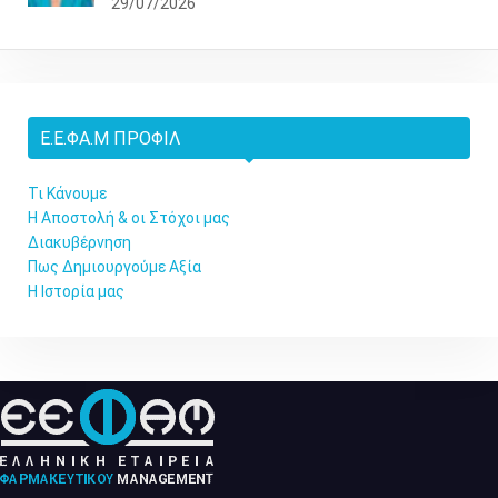
29/07/2026
Ε.Ε.ΦΑ.Μ ΠΡΟΦΊΛ
Τι Κάνουμε
Η Αποστολή & οι Στόχοι μας
Διακυβέρνηση
Πως Δημιουργούμε Αξία
Η Ιστορία μας