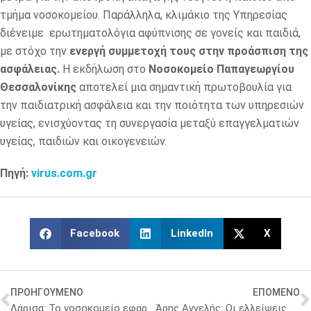
τμήμα νοσοκομείου. Παράλληλα, κλιμάκιο της Υπηρεσίας
διένειμε ερωτηματολόγια αφύπνισης σε γονείς και παιδιά,
με στόχο την
ενεργή συμμετοχή τους στην προάσπιση της
ασφάλειας.
Η εκδήλωση στο
Νοσοκομείο Παπαγεωργίου
Θεσσαλονίκης
αποτελεί μια σημαντική πρωτοβουλία για
την παιδιατρική ασφάλεια και την ποιότητα των υπηρεσιών
υγείας, ενισχύοντας τη συνεργασία μεταξύ επαγγελματιών
υγείας, παιδιών και οικογενειών.
Πηγή:
virus.com.gr
Facebook
LinkedIn
X
ΠΡΟΗΓΟΥΜΕΝΟ
ΕΠΟΜΕΝΟ
Λάρισα: Το νοσοκομείο εφαρμόζει σύστημα διαλογής ασθενών με Τεχνητή Νοημοσύνη
Άρης Αγγελής: Οι ελλείψεις φαρμάκων επίμονη πρόκληση σε όλη την ΕΕ