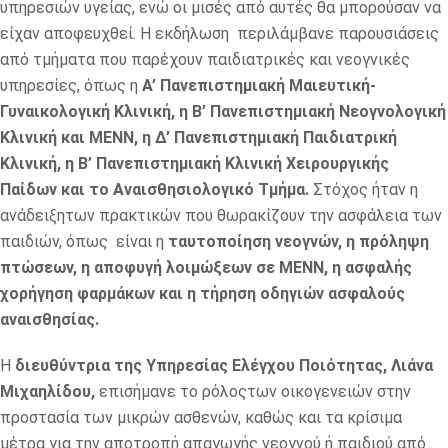
υπηρεσιών υγείας, ενώ οι μισές από αυτές θα μπορούσαν να
είχαν αποφευχθεί. Η εκδήλωση περιλάμβανε παρουσιάσεις
από τμήματα που παρέχουν παιδιατρικές και νεογνικές
υπηρεσίες, όπως η
Α’ Πανεπιστημιακή Μαιευτική-
Γυναικολογική Κλινική, η Β’ Πανεπιστημιακή Νεογνολογική
Κλινική και ΜΕΝΝ, η Δ’ Πανεπιστημιακή Παιδιατρική
Κλινική, η Β’ Πανεπιστημιακή Κλινική Χειρουργικής
Παίδων και το Αναισθησιολογικό Τμήμα.
Στόχος ήταν η
ανάδειξητων πρακτικών που θωρακίζουν την ασφάλεια των
παιδιών, όπως είναι η
ταυτοποίηση νεογνών, η πρόληψη
πτώσεων, η αποφυγή λοιμώξεων σε ΜΕΝΝ, η ασφαλής
χορήγηση φαρμάκων και η τήρηση οδηγιών ασφαλούς
αναισθησίας.
Η
διευθύντρια της Υπηρεσίας Ελέγχου Ποιότητας, Λιάνα
Μιχαηλίδου,
επισήμανε το ρόλοςτων οικογενειών στην
προστασία των μικρών ασθενών, καθώς και τα κρίσιμα
μέτρα για την αποτροπή απαγωγής νεογνού ή παιδιού από