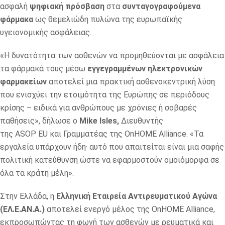
ασφαλή
ψηφιακή πρόσβαση
στα
συνταγογραφούμενα
φάρμακα
ως θεμελιώδη πυλώνα της ευρωπαϊκής
υγειονομικής ασφάλειας.
«Η δυνατότητα των ασθενών να προμηθεύονται με ασφάλεια
τα φάρμακά τους μέσω
εγγεγραμμένων ηλεκτρονικών
φαρμακείων
αποτελεί μια πρακτική ασθενοκεντρική λύση
που ενισχύει την ετοιμότητα της Ευρώπης σε περιόδους
κρίσης – ειδικά για ανθρώπους με χρόνιες ή σοβαρές
παθήσεις», δήλωσε ο
Mike
Isles
,
Διευθυντής
της ASOP EU και Γραμματέας της OnHOME Alliance. «Τα
εργαλεία υπάρχουν ήδη· αυτό που απαιτείται είναι μια σαφής
πολιτική κατεύθυνση ώστε να εφαρμοστούν ομοιόμορφα σε
όλα τα κράτη μέλη».
Στην Ελλάδα, η
Ελληνική Εταιρεία Αντιρευματικού Αγώνα
(ΕΛ.Ε.ΑΝ.Α.)
αποτελεί ενεργό μέλος της OnHOME Alliance,
εκπροσωπώντας τη φωνή των ασθενών με ρευματικά και