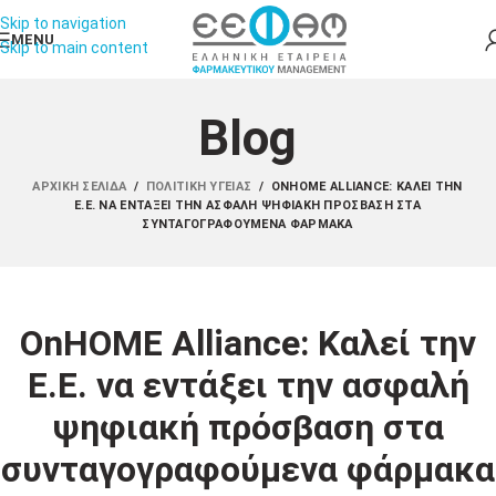
Skip to navigation
MENU
Skip to main content
Blog
ΑΡΧΙΚΉ ΣΕΛΊΔΑ
/
ΠΟΛΙΤΙΚΉ ΥΓΕΊΑΣ
/
ONHOME ALLIANCE: ΚΑΛΕΊ ΤΗΝ
Ε.Ε. ΝΑ ΕΝΤΆΞΕΙ ΤΗΝ ΑΣΦΑΛΉ ΨΗΦΙΑΚΉ ΠΡΌΣΒΑΣΗ ΣΤΑ
ΣΥΝΤΑΓΟΓΡΑΦΟΎΜΕΝΑ ΦΆΡΜΑΚΑ
OnHOME Alliance: Καλεί την
Ε.Ε. να εντάξει την ασφαλή
ψηφιακή πρόσβαση στα
συνταγογραφούμενα φάρμακα