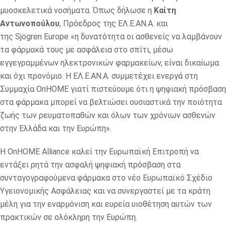
μυοσκελετικά νοσήματα. Όπως δήλωσε η
Καίτη
Αντωνοπούλου
, Πρόεδρος της ΕΛ.Ε.ΑΝ.Α. και
της Sjögren Europe «η δυνατότητα οι ασθενείς να λαμβάνουν
τα φάρμακά τους με ασφάλεια στο σπίτι, μέσω
εγγεγραμμένων ηλεκτρονικών φαρμακείων, είναι δικαίωμα
και όχι προνόμιο. Η ΕΛ.Ε.ΑΝ.Α. συμμετέχει ενεργά στη
Συμμαχία OnHOME γιατί πιστεύουμε ότι η ψηφιακή πρόσβαση
στα φάρμακα μπορεί να βελτιώσει ουσιαστικά την ποιότητα
ζωής των ρευματοπαθών και όλων των χρόνιων ασθενών
στην Ελλάδα και την Ευρώπη».
Η OnHOME Alliance καλεί την Ευρωπαϊκή Επιτροπή να
εντάξει ρητά την ασφαλή ψηφιακή πρόσβαση στα
συνταγογραφούμενα φάρμακα στο νέο Ευρωπαϊκό Σχέδιο
Υγειονομικής Ασφάλειας και να συνεργαστεί με τα κράτη
μέλη για την εναρμόνιση και ευρεία υιοθέτηση αυτών των
πρακτικών σε ολόκληρη την Ευρώπη.