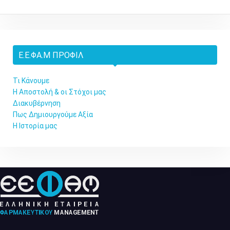
Ε.Ε.ΦΑ.Μ ΠΡΟΦΊΛ
Τι Κάνουμε
Η Αποστολή & οι Στόχοι μας
Διακυβέρνηση
Πως Δημιουργούμε Αξία
Η Ιστορία μας