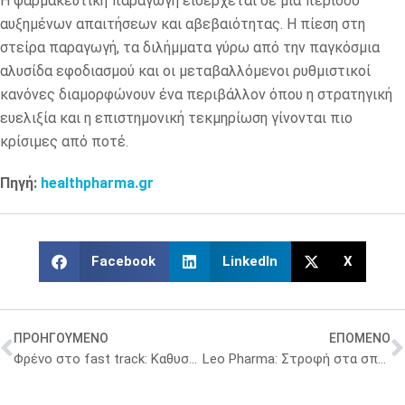
Η φαρμακευτική παραγωγή εισέρχεται σε μια περίοδο
αυξημένων απαιτήσεων και αβεβαιότητας. Η πίεση στη
στείρα παραγωγή, τα διλήμματα γύρω από την παγκόσμια
αλυσίδα εφοδιασμού και οι μεταβαλλόμενοι ρυθμιστικοί
κανόνες διαμορφώνουν ένα περιβάλλον όπου η στρατηγική
ευελιξία και η επιστημονική τεκμηρίωση γίνονται πιο
κρίσιμες από ποτέ.
Πηγή:
healthpharma.gr
Facebook
LinkedIn
X
ΠΡΟΗΓΟΥΜΕΝΟ
ΕΠΟΜΕΝΟ
Φρένο στο fast track: Καθυστερεί τις εγκρίσεις νέων φαρμάκων ο FDA
Leo Pharma: Στροφή στα σπάνια δερματολογικά νοσήματα με νέες συνεργασίες