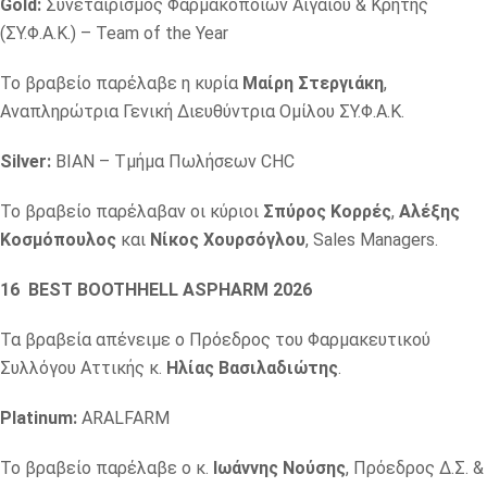
Gold:
Συνεταιρισμός Φαρμακοποιών Αιγαίου & Κρήτης
(ΣΥ.Φ.Α.Κ.) – Team of the Year
Το βραβείο παρέλαβε η κυρία
Μαίρη Στεργιάκη
,
Αναπληρώτρια Γενική Διευθύντρια Ομίλου ΣΥ.Φ.Α.Κ.
Silver:
ΒΙΑΝ – Τμήμα Πωλήσεων CHC
Το βραβείο παρέλαβαν οι κύριοι
Σπύρος Κορρές
,
Αλέξης
Κοσμόπουλος
και
Νίκος Χουρσόγλου
, Sales Managers.
16
BEST BOOTHHELL ASPHARM
2026
Τα βραβεία απένειμε o Πρόεδρος του Φαρμακευτικού
Συλλόγου Αττικής κ.
Ηλίας Βασιλαδιώτης
.
Platinum:
ARALFARM
Το βραβείο παρέλαβε ο κ.
Ιωάννης Νούσης
, Πρόεδρος Δ.Σ. &