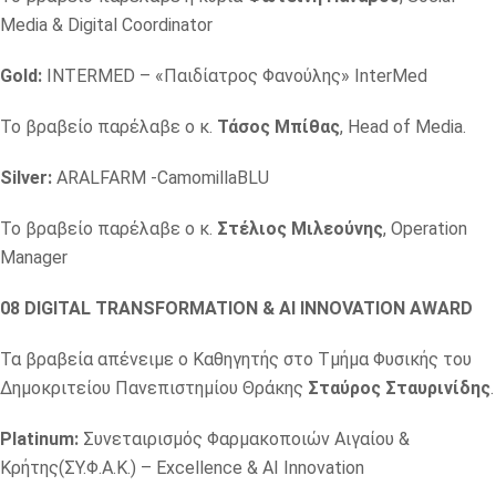
Media & Digital Coordinator
Gold:
INTERMED – «Παιδίατρος Φανούλης» InterMed
Το βραβείο παρέλαβε ο κ.
Τάσος Μπίθας
, Head of Media.
Silver:
ARALFARM -CamomillaBLU
Το βραβείο παρέλαβε ο κ.
Στέλιος Μιλεούνης
, Operation
Manager
08 DIGITAL TRANSFORMATION & AI INNOVATION AWARD
Τα βραβεία απένειμε o Καθηγητής στο Τμήμα Φυσικής του
Δημοκριτείου Πανεπιστημίου Θράκης
Σταύρος Σταυρινίδης
.
Platinum:
Συνεταιρισμός Φαρμακοποιών Αιγαίου &
Κρήτης(ΣΥ.Φ.Α.Κ.) – Excellence & AI Innovation