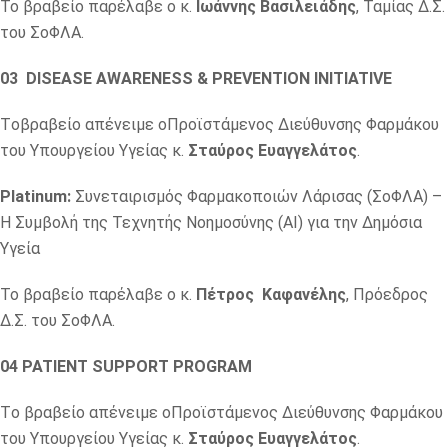
Το βραβείο παρέλαβε ο κ.
Ιωάννης Βασιλειάδης
, Ταμίας Δ.Σ.
του ΣoΦΛΑ.
03 DISEASE AWARENESS & PREVENTION INITIATIVE
Τoβραβείo απένειμε oΠροϊστάμενος Διεύθυνσης Φαρμάκου
του Υπουργείου Υγείας κ.
Σταύρος Ευαγγελάτος
.
Platinum:
Συνεταιρισμός Φαρμακοποιών Λάρισας (ΣοΦΛΑ) –
Η Συμβολή της Τεχνητής Νοημοσύνης (ΑΙ) για την Δημόσια
Υγεία
Το βραβείο παρέλαβε ο κ.
Πέτρος Καφανέλης
, Πρόεδρος
Δ.Σ. του ΣοΦΛΑ.
04 PATIENT SUPPORT PROGRAM
Τo βραβείo απένειμε oΠροϊστάμενος Διεύθυνσης Φαρμάκου
του Υπουργείου Υγείας κ.
Σταύρος Ευαγγελάτος
.