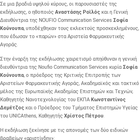
Σε μια βραδιά υψηλού κύρους, οι παρουσιαστές της
εκδήλωσης, ο ηθοποιός
Αναστάσης Ροϊλός
και η Γενική
Διευθύντρια της NOUFIO Communication Services
Σοφία
Κούνουπα
, υποδέχθηκαν τους εκλεκτούς προσκεκλημένους,
που έδωσαν το «παρών» στα Αριστεία Φαρμακευτικής
Αγοράς.
Στην έναρξη της εκδήλωσης χαιρετισμό απηύθυναν η γενική
διευθύντρια της Noufio Communication Services κυρία
Σοφία
Κούνουπα
, ο πρόεδρος της Κριτικής Επιτροπής των
Αριστείων Φαρμακευτικής Αγοράς, Ακαδημαϊκός και τακτικό
μέλος της Ευρωπαϊκής Ακαδημίας Επιστημών και Τεχνών,
Καθηγητής Νανοτεχνολογίας του ΕΚΠΑ
Κωνσταντίνος
Δεμέτζος
και ο Πρόεδρος του Τμήματος Επιστημών Υγείας
του UNICAthens, Καθηγητής
Χρίστος Πέτρου
.
Η εκδήλωση ξεκίνησε με τις απονομές των δύο ειδικών
βραβείων «αριστίνδην»: