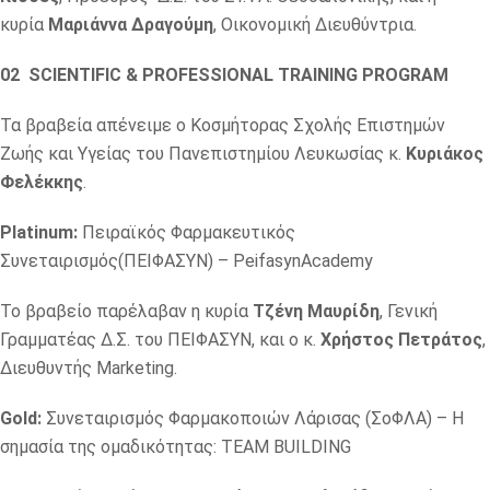
κυρία
Μαριάννα Δραγούμη
, Οικονομική Διευθύντρια.
02 SCIENTIFIC & PROFESSIONAL TRAINING PROGRAM
Τα βραβεία απένειμε ο Κοσμήτορας Σχολής Επιστημών
Ζωής και Υγείας του Πανεπιστημίου Λευκωσίας κ.
Κυριάκος
Φελέκκης
.
Platinum:
Πειραϊκός Φαρμακευτικός
Συνεταιρισμός(ΠΕΙΦΑΣΥΝ) – PeifasynAcademy
Το βραβείο παρέλαβαν η κυρία
Τζένη Μαυρίδη
, Γενική
Γραμματέας Δ.Σ. του ΠΕΙΦΑΣΥΝ, και ο κ.
Χρήστος Πετράτος
,
Διευθυντής Marketing.
Gold:
Συνεταιρισμός Φαρμακοποιών Λάρισας (ΣoΦΛΑ) – Η
σημασία της ομαδικότητας: TEAM BUILDING