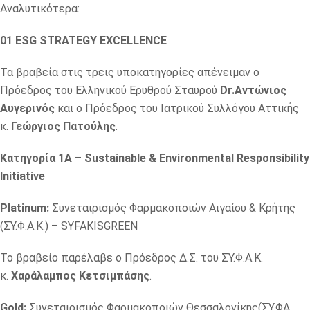
Αναλυτικότερα:
01 ESG STRATEGY EXCELLENCE
Τα βραβεία στις τρεις υποκατηγορίες απένειμαν ο
Πρόεδρος του Ελληνικού Ερυθρού Σταυρού
Dr
.Αντώνιος
Αυγερινός
και ο Πρόεδρος του Ιατρικού Συλλόγου Αττικής
κ.
Γεώργιος Πατούλης
.
Κατηγορία 1A
–
Sustainable & Environmental Responsibility
Initiative
Platinum:
Συνεταιρισμός Φαρμακοποιών Αιγαίου & Κρήτης
(ΣΥ.Φ.Α.Κ.) – SYFAKISGREEN
Το βραβείο παρέλαβε ο Πρόεδρος Δ.Σ. του ΣΥ.Φ.Α.Κ.
κ.
Χαράλαμπος Κετσιμπάσης
.
Gold:
Συνεταιρισμός Φαρμακοποιών Θεσσαλονίκης(ΣΥ.ΦΑ.