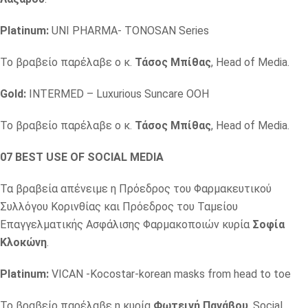
Platinum:
UNI PHARMA- TONOSAN Series
Το βραβείο παρέλαβε ο κ.
Τάσος Μπίθας
, Head of Media.
Gold:
INTERMED – Luxurious Suncare OOH
Το βραβείο παρέλαβε ο κ.
Τάσος Μπίθας
, Head of Media.
07
BEST USE OF SOCIAL MEDIA
Τα βραβεία απένειμε η Πρόεδρος του Φαρμακευτικού
Συλλόγου Κορινθίας και Πρόεδρος του Ταμείου
Επαγγελματικής Ασφάλισης Φαρμακοποιών κυρία
Σοφία
Κλοκώνη
.
Platinum:
VICAN -Kocostar-korean masks from head to toe
Το βραβείο παρέλαβε η κυρία
Φωτεινή Πανάβου
, Social