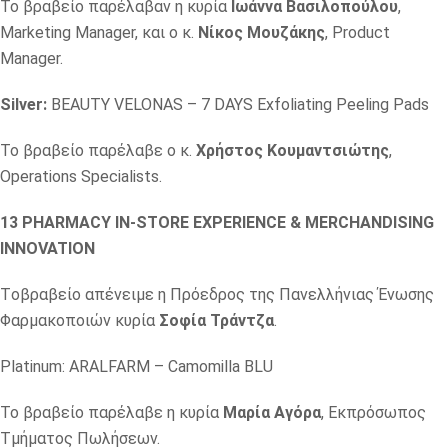
Το βραβείο παρέλαβαν η κυρία
Ιωάννα Βασιλοπούλου
,
Marketing Manager, και ο κ.
Νίκος Μουζάκης
, Product
Manager.
Silver:
BEAUTY VELONAS – 7 DAYS Exfoliating Peeling Pads
Το βραβείο παρέλαβε ο κ.
Χρήστος Κουμαντσιώτης
,
Operations Specialists.
13 PHARMACY IN-STORE EXPERIENCE & MERCHANDISING
INNOVATION
Τoβραβείo απένειμε η Πρόεδρος της Πανελλήνιας Ένωσης
Φαρμακοποιών κυρία
Σοφία Τράντζα
.
Platinum: ARALFARM – Camomilla BLU
Το βραβείο παρέλαβε η κυρία
Μαρία Αγόρα
, Εκπρόσωπος
Τμήματος Πωλήσεων.