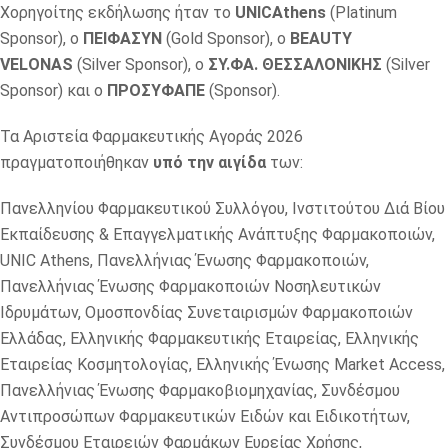
Χορηγοίτης εκδήλωσης ήταν το
UNICAthens
(Platinum
Sponsor), ο
ΠΕΙΦΑΣΥΝ
(Gold Sponsor), ο
BEAUTY
VELONAS
(Silver Sponsor), o
ΣΥ.ΦΑ. ΘΕΣΣΑΛΟΝΙΚΗΣ
(Silver
Sponsor) και ο
ΠΡΟΣΥΦΑΠΕ
(Sponsor).
Τα Αριστεία Φαρμακευτικής Αγοράς 2026
πραγματοποιήθηκαν
υπό την αιγίδα
των:
Πανελληνίου Φαρμακευτικού Συλλόγου, Ινστιτούτου Διά Βίου
Εκπαίδευσης & Επαγγελματικής Ανάπτυξης Φαρμακοποιών,
UNIC Athens, Πανελλήνιας Ένωσης Φαρμακοποιών,
Πανελλήνιας Ένωσης Φαρμακοποιών Νοσηλευτικών
Ιδρυμάτων, Ομοσπονδίας Συνεταιρισμών Φαρμακοποιών
Ελλάδας, Ελληνικής Φαρμακευτικής Εταιρείας, Ελληνικής
Εταιρείας Κοσμητολογίας, Ελληνικής Ένωσης Market Access,
Πανελλήνιας Ένωσης Φαρμακοβιομηχανίας, Συνδέσμου
Αντιπροσώπων Φαρμακευτικών Ειδών και Ειδικοτήτων,
Συνδέσμου Εταιρειών Φαρμάκων Ευρείας Χρήσης,