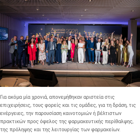
Για ακόμα μία χρονιά, απονεμήθηκαν αριστεία στις
επιχειρήσεις, τους φορείς και τις ομάδες, για τη δράση, τις
ενέργειες, την παρουσίαση καινοτομιών ή βέλτιστων
πρακτικών προς όφελος της φαρμακευτικής περίθαλψης,
της πρόληψης και της λειτουργίας των φαρμακείων.