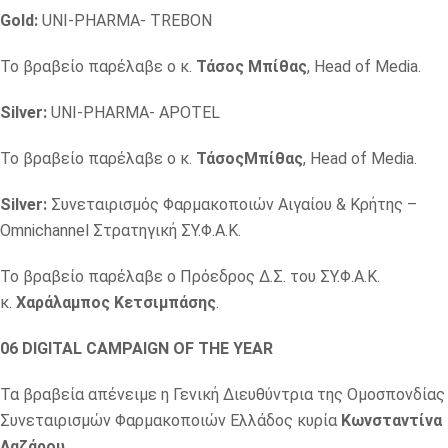
Gold:
UNI-PHARMA- TREBON
Το βραβείο παρέλαβε ο κ.
Τάσος Μπίθας
, Head of Media.
Silver:
UNI-PHARMA- APOTEL
Το βραβείο παρέλαβε ο κ.
ΤάσοςΜπίθας
, Head of Media.
Silver:
Συνεταιρισμός Φαρμακοποιών Αιγαίου & Κρήτης –
Omnichannel Στρατηγική ΣΥ.Φ.Α.Κ.
Το βραβείο παρέλαβε ο Πρόεδρος Δ.Σ. του ΣΥ.Φ.Α.Κ.
κ.
Χαράλαμπος Κετσιμπάσης
.
06
DIGITAL CAMPAIGN OF THE YEAR
Τα βραβεία απένειμε η Γενική Διευθύντρια της Ομοσπονδίας
Συνεταιρισμών Φαρμακοποιών Ελλάδος κυρία
Κωνσταντίνα
Λαζάρου
.