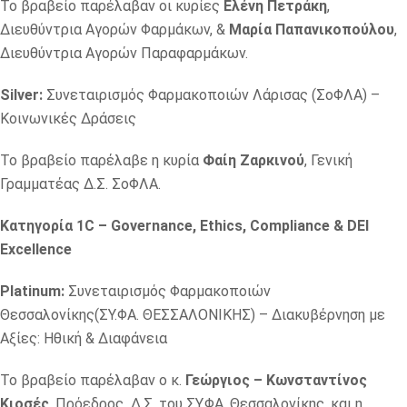
Το βραβείο παρέλαβαν οι κυρίες
Ελένη Πετράκη
,
Διευθύντρια Αγορών Φαρμάκων, &
Μαρία Παπανικοπούλου
,
Διευθύντρια Αγορών Παραφαρμάκων.
Silver:
Συνεταιρισμός Φαρμακοποιών Λάρισας (ΣoΦΛΑ) –
Κοινωνικές Δράσεις
Το βραβείο παρέλαβε η κυρία
Φαίη Ζαρκινού
, Γενική
Γραμματέας Δ.Σ. ΣoΦΛΑ.
Κατηγορία 1C – Governance, Ethics, Compliance & DEI
Excellence
Platinum:
Συνεταιρισμός Φαρμακοποιών
Θεσσαλονίκης(ΣΥ.ΦΑ. ΘΕΣΣΑΛΟΝΙΚΗΣ) – Διακυβέρνηση με
Αξίες: Ηθική & Διαφάνεια
Το βραβείο παρέλαβαν ο κ.
Γεώργιος – Κωνσταντίνος
Κιοσές
, Πρόεδρος Δ.Σ. του ΣΥ.ΦΑ. Θεσσαλονίκης, και η