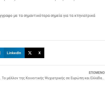
γγραφο με τα σημαντικότερα σημεία για τα κτηνιατρικά
LinkedIn
X
ΕΠΟΜΕΝΟ
ινοτομίας»: Τα «αγκάθια» για τις εταιρείες
Το μέλλον της Κοινοτικής Ψυχιατρικής σε Ευρώπη και Ελλάδα: Καινοτομία και πολιτικές ψυχικής υγείας στην πράξη