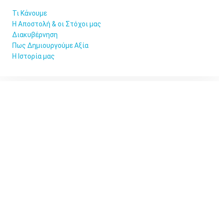
Τι Κάνουμε
Η Αποστολή & οι Στόχοι μας
Διακυβέρνηση
Πως Δημιουργούμε Αξία
Η Ιστορία μας
© Copyright 2008 – 2021 Ε.Ε.Φα.Μ.
ΣΤΟΙΧΕΊΑ ΕΠΙΚΟΙΝΩΝΊΑΣ