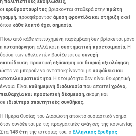
ή πολιτιστικές εκδηλώσεις
,
οι
ερυθροσταυρίτες
βρίσκονται σταθερά στην
πρώτη
γραμμή
, προσφέροντας
άμεση φροντίδα και στήριξη
εκεί
όπου
κάθε λεπτό έχει σημασία
.
Πίσω από κάθε επιτυχημένη παρέμβαση δεν βρίσκεται μόνο
η
αυταπάρνηση
, αλλά και η
συστηματική προετοιμασία
. Η
δράση των εθελοντών βασίζεται σε
συνεχή
εκπαίδευση
,
πρακτική εξάσκηση
και
διαρκή αξιολόγηση
,
ώστε να μπορούν να ανταποκρίνονται με
ασφάλεια και
αποτελεσματικότητα
. Η ετοιμότητα δεν είναι θεωρητική
έννοια. Είναι
καθημερινή διαδικασία
που απαιτεί
χρόνο,
πειθαρχία και προσωπική δέσμευση
, ακόμη και
σε
ιδιαίτερα απαιτητικές συνθήκες
.
Η Ημέρα Θυσίας του Διασώστη αποκτά ουσιαστικό νόημα
όταν συνδέεται με τις πραγματικές ανάγκες της κοινωνίας.
Στα
148 έτη
της ιστορίας του, ο
Ελληνικός Ερυθρός