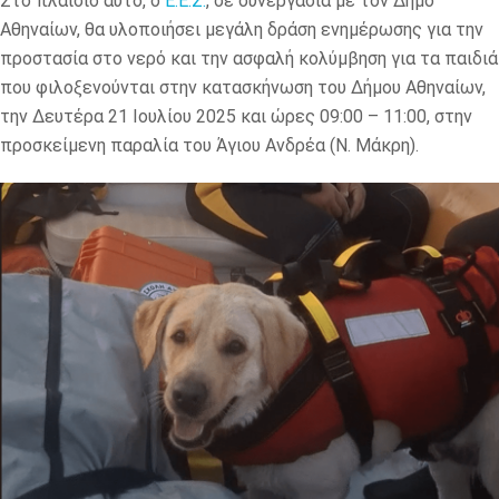
Στο πλαίσιο αυτό, ο
Ε.Ε.Σ.
, σε συνεργασία με τον Δήμο
Αθηναίων, θα υλοποιήσει μεγάλη δράση ενημέρωσης για την
προστασία στο νερό και την ασφαλή κολύμβηση για τα παιδιά
που φιλοξενούνται στην κατασκήνωση του Δήμου Αθηναίων,
την Δευτέρα 21 Ιουλίου 2025 και ώρες 09:00 – 11:00, στην
προσκείμενη παραλία του Άγιου Ανδρέα (Ν. Μάκρη).