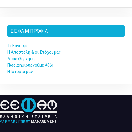
Ε.Ε.ΦΑ.Μ ΠΡΟΦΊΛ
Τι Κάνουμε
Η Αποστολή & οι Στόχοι μας
Διακυβέρνηση
Πως Δημιουργούμε Αξία
Η Ιστορία μας