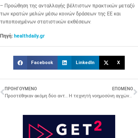
– Προώθηση της ανταλλαγής βέλτιστων πρακτικών μεταξύ
των κρατών μελών μέσω κοινών δράσεων της ΕΕ και
τυποποιημένων στατιστικών εκθέσεων.
Πηγή:
healthdaily.gr
Facebook
LinkedIn
X
ΠΡΟΗΓΟΥΜΕΝΟ
ΕΠΟΜΕΝΟ
Προστέθηκαν ακόμη δύο αντιγριπικά εμβόλια – Πάνω από 4 εκατ. δόσεις θα εισαχθούν στη χώρα
Η τεχνητή νοημοσύνη αγχώνει την Gen Z και την… αναγκάζει να λέει ψέματα