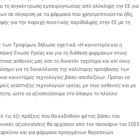
και τη συγκέντρωση εμπειρογνωσίας από ολόκληρη την ΕΕ για
ν σε σύγκριση με τα φάρμακα που χρησιμοποιούνται ήδη,
ψης για την παροχή ποιοτικής περίθαλψης στην ΕΕ με τη
ς των Τροφίμων, δήλωσε σχετικά: «
Η καινοτομία και η
παϊκή Ένωση Υγείας και για τη διάθεση φαρμάκων στους
στους ασθενείς μας όσο το δυνατόν ταχύτερα και επί ίσοις
ρόσημο για τη διευκόλυνση της καλύτερης πρόσβασης των
αι καινοτόμες τεχνολογίες βάσει αποδείξεων. Πρέπει να
ρείς ανάπτυξης τεχνολογιών υγείας, με τους ασθενείς και με
τητα, ώστε να αξιοποιήσουμε στο έπακρο το πλαίσιο
ό τις έξι πράξεις που θα εκδοθούν φέτος βάσει του
ινικές αξιολογήσεις θα αρχίσουν από τον Ιανουάριο του 2025
 καρκίνου και για φάρμακα προηγμένων θεραπειών.