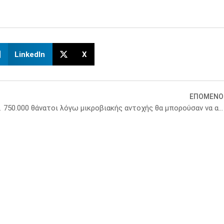
LinkedIn
X
ΕΠΟΜΕΝΟ
ισμούς – Όλο το παρασκήνιο
750.000 θάνατοι λόγω μικροβιακής αντοχής θα μπορούσαν να αποτραπούν κάθε χρόνο