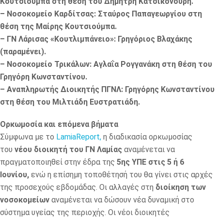
Κουτσιούμπα στη θέση του Δημήτρη Κατσικονούρη.
– Νοσοκομείο Καρδίτσας: Σταύρος Παπαγεωργίου στη
θέση της Μαίρης Κουτσιούμπα.
– ΓΝ Λάρισας «Κουτλιμπάνειο»: Γρηγόριος Βλαχάκης
(παραμένει).
– Νοσοκομείο Τρικάλων: Αγλαΐα Ρογγανάκη στη θέση του
Γρηγόρη Κωνσταντίνου.
– Αναπληρωτής Διοικητής ΠΓΝΛ: Γρηγόρης Κωνσταντίνου
στη θέση του Μιλτιάδη Ευστρατιάδη.
Ορκωμοσία και επόμενα βήματα
Σύμφωνα με το
LamiaReport,
η διαδικασία ορκωμοσίας
του
νέου διοικητή του ΓΝ Λαμίας
αναμένεται να
πραγματοποιηθεί στην έδρα της
5ης ΥΠΕ στις 5 ή 6
Ιουνίου,
ενώ η επίσημη τοποθέτησή του θα γίνει στις αρχές
της προσεχούς εβδομάδας. Οι αλλαγές στη
διοίκηση των
νοσοκομείων
αναμένεται να δώσουν νέα δυναμική στο
σύστημα υγείας της περιοχής. Οι νέοι διοικητές