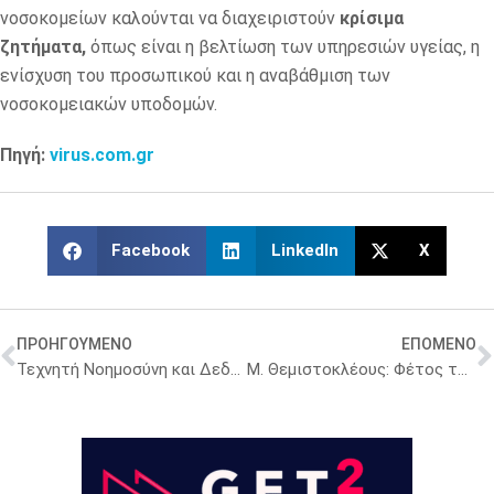
νοσοκομείων καλούνται να διαχειριστούν
κρίσιμα
ζητήματα,
όπως είναι η βελτίωση των υπηρεσιών υγείας, η
ενίσχυση του προσωπικού και η αναβάθμιση των
νοσοκομειακών υποδομών.
Πηγή:
virus.com.gr
Facebook
LinkedIn
X
ΠΡΟΗΓΟΥΜΕΝΟ
ΕΠΟΜΕΝΟ
Τεχνητή Νοημοσύνη και Δεδομένα Υγείας: Μνημόνιο Συνεργασίας ΙΝΕΒ/ΕΚΕΤΑ και Cisco
Μ. Θεμιστοκλέους: Φέτος το clawback στα διαγνωστικά θα είναι μικρότερο