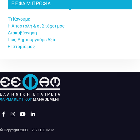
Ε.Ε.ΦΑ.Μ ΠΡΟΦΊΛ
Τι Κάνουμε
Η Αποστολή & οι Στόχοι μας
Διακυβέρνηση
Πως Δημιουργούμε Αξία
Η Ιστορία μας
© Copyright 2008 – 2021 Ε.Ε.Φα.Μ.