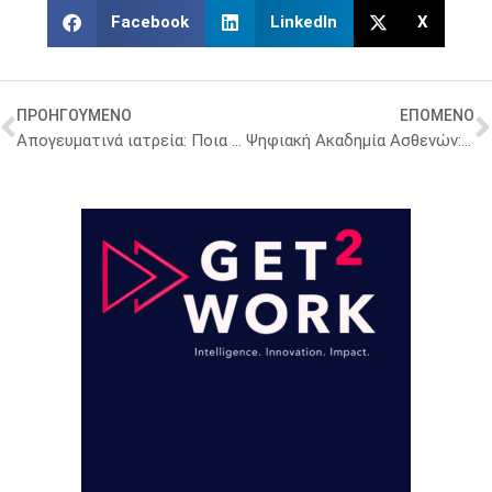
Facebook
LinkedIn
X
ΠΡΟΗΓΟΥΜΕΝΟ
ΕΠΟΜΕΝΟ
Απογευματινά ιατρεία: Ποια είναι τα 10 νοσοκομεία «πρωταθλητές» στις ιδιωτικές επισκέψεις – Τι δείχνουν τα στοιχεία
Ψηφιακή Ακαδημία Ασθενών: Νέα εκπαιδευτική πρωτοβουλία από την Ένωση Ασθενών Ελλάδας