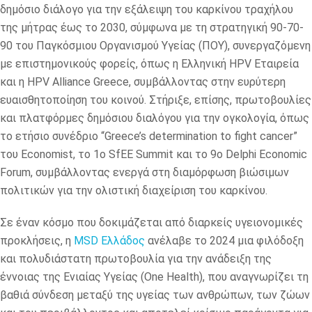
δημόσιο διάλογο για την εξάλειψη του καρκίνου τραχήλου
της μήτρας έως το 2030, σύμφωνα με τη στρατηγική 90-70-
90 του Παγκόσμιου Οργανισμού Υγείας (ΠΟΥ), συνεργαζόμενη
με επιστημονικούς φορείς, όπως η Ελληνική HPV Εταιρεία
και η HPV Alliance Greece, συμβάλλοντας στην ευρύτερη
ευαισθητοποίηση του κοινού. Στήριξε, επίσης, πρωτοβουλίες
και πλατφόρμες δημόσιου διαλόγου για την ογκολογία, όπως
το ετήσιο συνέδριο “Greece’s determination to fight cancer”
του Economist, το 1ο SfEE Summit και το 9ο Delphi Economic
Forum, συμβάλλοντας ενεργά στη διαμόρφωση βιώσιμων
πολιτικών για την ολιστική διαχείριση του καρκίνου.
Σε έναν κόσμο που δοκιμάζεται από διαρκείς υγειονομικές
προκλήσεις, η
MSD Ελλάδος
ανέλαβε το 2024 μια φιλόδοξη
και πολυδιάστατη πρωτοβουλία για την ανάδειξη της
έννοιας της Ενιαίας Υγείας (One Health), που αναγνωρίζει τη
βαθιά σύνδεση μεταξύ της υγείας των ανθρώπων, των ζώων