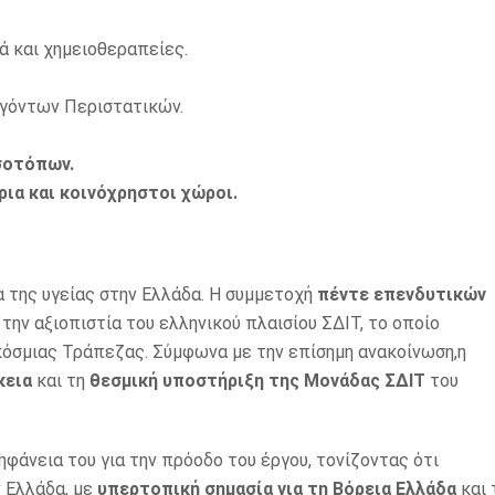
ά και χημειοθεραπείες.
ιγόντων Περιστατικών.
σοτόπων.
ια και κοινόχρηστοι χώροι.
 της υγείας στην Ελλάδα. Η συμμετοχή
πέντε επενδυτικών
την αξιοπιστία του ελληνικού πλαισίου ΣΔΙΤ, το οποίο
όσμιας Τράπεζας. Σύμφωνα με την επίσημη ανακοίνωση,η
κεια
και τη
θεσμική υποστήριξη της Μονάδας ΣΔΙΤ
του
φάνεια του για την πρόοδο του έργου, τονίζοντας ότι
 Ελλάδα, με
υπερτοπική σημασία για τη Βόρεια Ελλάδα
και 