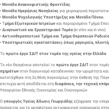
•
Μονάδα Ανακουφιστικής Φροντίδας
.
•
Μονάδα Ημερήσιας Νοσηλείας
για χειρουργικά περιστατικ
•
Μονάδα Ψυχολογικής Υποστήριξης και Μονάδα Πόνου.
• Τ
μήμα Εξωτερικών Ιατρείων
και περιορισμένο Τμήμα Επε
•
Διαγνωστικό και Εργαστηριακό Τομέα
(in vitro και in vivo).
•
Ακτινοθεραπευτικό Τμήμα και Τμήμα Θεραπειών Ραδιοϊ
•
Υποστηρικτικές εγκαταστάσεις όπως μαγειρεία, πλυντήρ
Το
πρώτο έργο ΣΔΙΤ
στον τομέα της υγείας στην Ελλάδα
Το νέο Θεαγένειο αποτελεί το
πρώτο έργο ΣΔΙΤ
στον τομέα
σχημάτων
στον διαγωνισμό καταδεικνύει την ωριμότητα και 
κατατάχθηκε στη 2η θέση παγκοσμίως στην έκθεση της Παγκ
επιτυχία αυτή αποδίδεται στη
διαφάνεια, την τεχνική επάρ
Υπουργείου Εθνικής Οικονομίας και Οικονομικών.
Ο
υπουργός Υγείας Άδωνις Γεωργιάδης
εξέφρασε την υπερη
πρόκειται για το μεγαλύτερο αντικαρκινικό νοσοκομείο στην