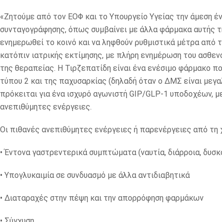
«Ζητούμε από τον ΕΟΦ και το Υπουργείο Υγείας την άμεση έ
συνταγογράφησης, όπως συμβαίνει με άλλα φάρμακα αυτής της
ενημερωθεί το κοινό και να ληφθούν ρυθμιστικά μέτρα από 
κατόπιν ιατρικής εκτίμησης, με πλήρη ενημέρωση του ασθενο
της θεραπείας. Η Τιρζεπατίδη είναι ένα ενέσιμο φάρμακο πο
τύπου 2 και της παχυσαρκίας (δηλαδή όταν ο ΔΜΣ είναι μεγ
πρόκειται για ένα ισχυρό αγωνιστή GIP/GLP-1 υποδοχέων, 
ανεπιθύμητες ενέργειες.
Οι πιθανές ανεπιθύμητες ενέργειες ή παρενέργειες από τη
• Έντονα γαστρεντερικά συμπτώματα (ναυτία, διάρροια, δυσκ
• Υπογλυκαιμία σε συνδυασμό με άλλα αντιδιαβητικά
• Διαταραχές στην πέψη και την απορρόφηση φαρμάκων
• Σύγχυση