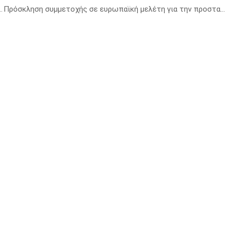
ισ. δολ. στις ΗΠΑ σε βάθος δεκαετίας
Πρόσκληση συμμετοχής σε ευρωπαϊκή μελέτη για την προστασία της καρδιάς στην εμμηνόπαυση