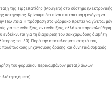
νταξη της Τιρζεπατίδης (Mounjaro) στο σύστημα ηλεκτρονική
 κατηγορίας. Κρίνουμε ότι είναι επιτακτική η ανάγκη να
την Πολιτεία. Η πρόσβαση στο φάρμακο πρέπει να γίνεται μό
ύς για τις ενδείξεις, αντενδείξεις, αλλά και παρακολούθηση
υ ενδείκνυται για τη διαχείριση του σακχαρώδους διαβήτη
αλύτερος του 30). Παρά την αποτελεσματικότητά του,
με πολύπλοκους μηχανισμούς δράσης και δυνητικά σοβαρές
 χρήση του φαρμάκου περιλαμβάνουν μεταξύ άλλων:
οιλιότητα,έμετο)