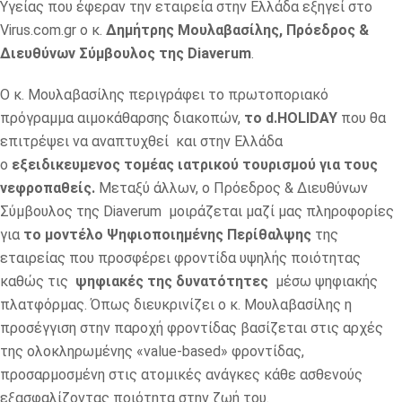
Υγείας που έφεραν την εταιρεία στην Ελλάδα εξηγεί στο
Virus.com.gr o κ.
Δημήτρης Μουλαβασίλης,
Πρόεδρος &
Διευθύνων Σύμβουλος της Diaverum
.
Ο κ. Μουλαβασίλης περιγράφει το πρωτοποριακό
πρόγραμμα αιμοκάθαρσης διακοπών,
το d.HOLIDAY
που θα
επιτρέψει να αναπτυχθεί και στην Ελλάδα
ο
εξειδικευμενος τομέας ιατρικού τουρισμού για τους
νεφροπαθείς.
Μεταξύ άλλων, ο Πρόεδρος & Διευθύνων
Σύμβουλος της Diaverum
μοιράζεται μαζί μας πληροφορίες
για
το μοντέλο Ψηφιοποιημένης Περίθαλψης
της
εταιρείας που προσφέρει φροντίδα υψηλής ποιότητας
καθώς τις
ψηφιακές της δυνατότητες
μέσω ψηφιακής
πλατφόρμας. Όπως διευκρινίζει ο κ. Μουλαβασίλης η
προσέγγιση στην παροχή φροντίδας βασίζεται στις αρχές
της ολοκληρωμένης «value-based» φροντίδας,
προσαρμοσμένη στις ατομικές ανάγκες κάθε ασθενούς
εξασφαλίζοντας ποιότητα στην ζωή του.