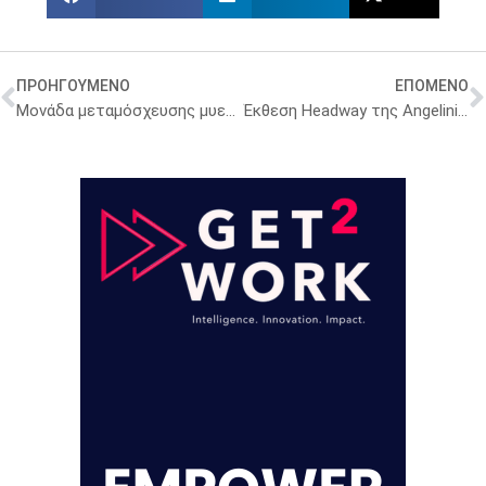
ΠΡΟΗΓΟΥΜΕΝΟ
ΕΠΟΜΕΝΟ
Mονάδα μεταμόσχευσης μυελού των οστών στο Πανεπιστημιακό Νοσοκομείο Λάρισας
Έκθεση Headway της Angelini Pharma για την αύξηση των επενδύσεων στην ψυχική υγεία