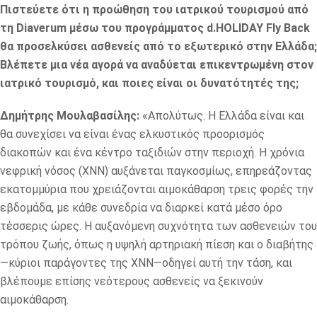
Πιστεύετε ότι η προώθηση του ιατρικού τουρισμού από
τη Diaverum μέσω του προγράμματος d.HOLIDAY Fly Back
θα προσελκύσει ασθενείς από το εξωτερικό στην Ελλάδα;
Βλέπετε μια νέα αγορά να αναδύεται επικεντρωμένη στον
ιατρικό τουρισμό, και ποιες είναι οι δυνατότητές της;
Δημήτρης Μουλαβασίλης:
«Απολύτως. Η Ελλάδα είναι και
θα συνεχίσει να είναι ένας ελκυστικός προορισμός
διακοπών και ένα κέντρο ταξιδιών στην περιοχή. Η χρόνια
νεφρική νόσος (ΧΝΝ) αυξάνεται παγκοσμίως, επηρεάζοντας
εκατομμύρια που χρειάζονται αιμοκάθαρση τρεις φορές την
εβδομάδα, με κάθε συνεδρία να διαρκεί κατά μέσο όρο
τέσσερις ώρες. Η αυξανόμενη συχνότητα των ασθενειών του
τρόπου ζωής, όπως η υψηλή αρτηριακή πίεση και ο διαβήτης
—κύριοι παράγοντες της ΧΝΝ—οδηγεί αυτή την τάση, και
βλέπουμε επίσης νεότερους ασθενείς να ξεκινούν
αιμοκάθαρση.