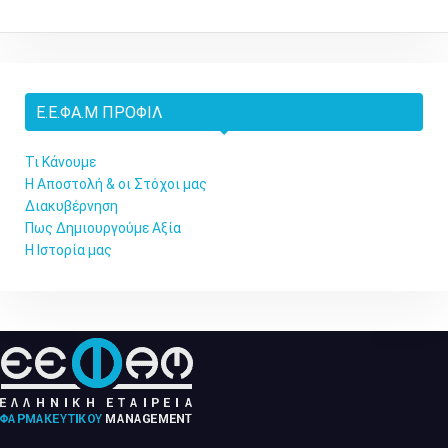
Ε.Ε.ΦΑ.Μ ΠΡΟΦΊΛ
Τι Κάνουμε
Η Αποστολή & οι Στόχοι μας
Διακυβέρνηση
Πως Δημιουργούμε Αξία
Η Ιστορία μας