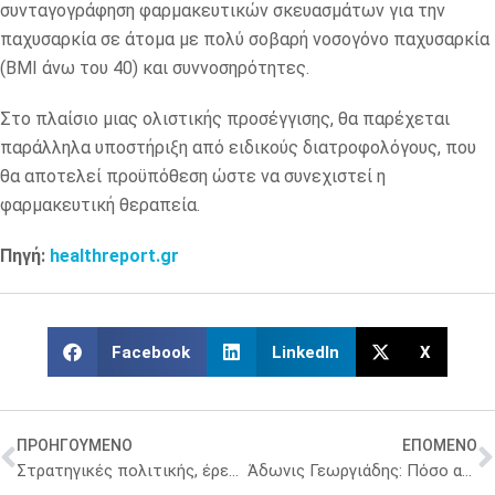
συνταγογράφηση φαρμακευτικών σκευασμάτων για την
παχυσαρκία σε άτομα με πολύ σοβαρή νοσογόνο παχυσαρκία
(ΒΜΙ άνω του 40) και συννοσηρότητες.
Στο πλαίσιο μιας ολιστικής προσέγγισης, θα παρέχεται
παράλληλα υποστήριξη από ειδικούς διατροφολόγους, που
θα αποτελεί προϋπόθεση ώστε να συνεχιστεί η
φαρμακευτική θεραπεία.
Πηγή:
healthreport.gr
Facebook
LinkedIn
X
ΠΡΟΗΓΟΥΜΕΝΟ
ΕΠΟΜΕΝΟ
Στρατηγικές πολιτικής, έρευνας και χρηματοδότησης για την αντιμετώπιση του καρκίνου
Άδωνις Γεωργιάδης: Πόσο αυξάνεται η φαρμακευτική δαπάνη κάθε χρόνο – Τι δήλωσε σε ημερίδα των Φαρμακαποθηκαρίων