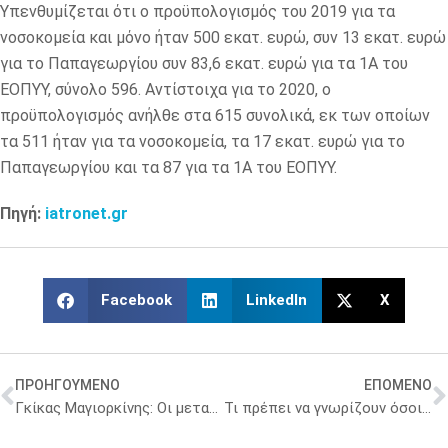
Υπενθυμίζεται ότι ο προϋπολογισμός του 2019 για τα
νοσοκομεία και μόνο ήταν 500 εκατ. ευρώ, συν 13 εκατ. ευρώ
για το Παπαγεωργίου συν 83,6 εκατ. ευρώ για τα 1Α του
ΕΟΠΥΥ, σύνολο 596. Αντίστοιχα για το 2020, ο
προϋπολογισμός ανήλθε στα 615 συνολικά, εκ των οποίων
τα 511 ήταν για τα νοσοκομεία, τα 17 εκατ. ευρώ για το
Παπαγεωργίου και τα 87 για τα 1Α του ΕΟΠΥΥ.
Πηγή:
iatronet.gr
Facebook
LinkedIn
X
ΠΡΟΗΓΟΥΜΕΝΟ
ΕΠΟΜΕΝΟ
Γκίκας Μαγιορκίνης: Οι μεταλλάξεις του κορωνοϊού και τα εμβόλια
Τι πρέπει να γνωρίζουν όσοι πολίτες 60-64 ετών έκαναν εγγραφή στην άυλη συνταγογράφηση