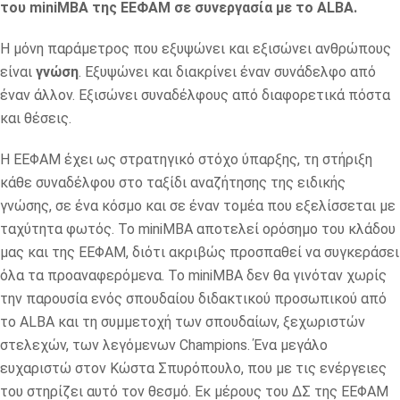
του
mini
MBA
της ΕΕΦΑΜ σε συνεργασία με το
ALBA
.
Η μόνη παράμετρος που εξυψώνει και εξισώνει ανθρώπους
είναι
γνώση
. Εξυψώνει και διακρίνει έναν συνάδελφο από
έναν άλλον. Εξισώνει συναδέλφους από διαφορετικά πόστα
και θέσεις.
Η ΕΕΦΑΜ έχει ως στρατηγικό στόχο ύπαρξης, τη στήριξη
κάθε συναδέλφου στο ταξίδι αναζήτησης της ειδικής
γνώσης, σε ένα κόσμο και σε έναν τομέα που εξελίσσεται με
ταχύτητα φωτός. Το miniMBA αποτελεί ορόσημο του κλάδου
μας και της ΕΕΦΑΜ, διότι ακριβώς προσπαθεί να συγκεράσει
όλα τα προαναφερόμενα. Το miniMBA δεν θα γινόταν χωρίς
την παρουσία ενός σπουδαίου διδακτικού προσωπικού από
το ALBA και τη συμμετοχή των σπουδαίων, ξεχωριστών
στελεχών, των λεγόμενων Champions. Ένα μεγάλο
ευχαριστώ στον Κώστα Σπυρόπουλο, που με τις ενέργειες
του στηρίζει αυτό τον θεσμό. Εκ μέρους του ΔΣ της ΕΕΦΑΜ