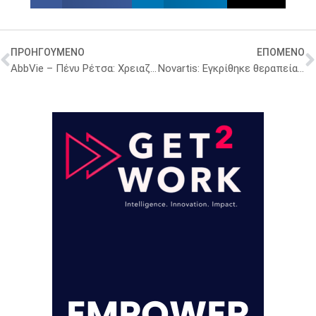
ΠΡΟΗΓΟΥΜΕΝΟ
ΕΠΟΜΕΝΟ
AbbVie – Πένυ Ρέτσα: Χρειαζόμαστε εθνικό μηχανισμό Διάθεσης Δεδομένων Υγείας
Novartis: Εγκρίθηκε θεραπεία για ενήλικες με χρόνια μυελογενή λευχαιμία