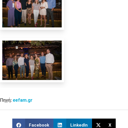
Πηγή:
eefam.gr
Facebook
LinkedIn
X