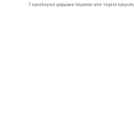
 στοιχεία του ECDC
7 ογκολογικά φάρμακα πέρασαν από ταχεία έγκριση