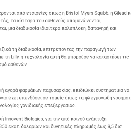
νται από εταιρείες όπως η Bristol Myers Squibb, η Gilead κ
 αυτές, τα κύτταρα του ασθενούς απομονώνονται,
ι, μια διαδικασία ιδιαίτερα πολύπλοκη, δαπανηρή και
ριζικά τη διαδικασία, επιτρέποντας την παραγωγή των
τη Lilly, η τεχνολογία αυτή θα μπορούσε να καταστήσει τις
σμό ασθενών.
στική αγορά φαρμάκων παχυσαρκίας, επιδιώκει συστηματικά να
όνια έχει επενδύσει σε τομείς όπως τα φλεγμονώδη νοσήμα
χνολογίες γονιδιακής επεξεργασίας.
ή Innovent Biologics, για την από κοινού ανάπτυξη
50 εκατ. δολαρίων και δυνητικές πληρωμές έως 8,5 δισ.