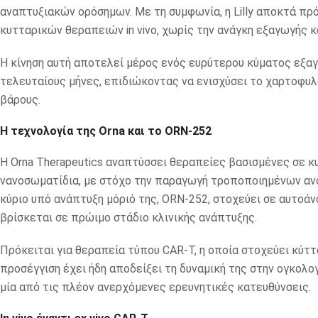
αναπτυξιακών ορόσημων. Με τη συμφωνία, η Lilly αποκτά πρ
κυτταρικών θεραπειών in vivo, χωρίς την ανάγκη εξαγωγής κ
Η κίνηση αυτή αποτελεί μέρος ενός ευρύτερου κύματος εξαγ
τελευταίους μήνες, επιδιώκοντας να ενισχύσει το χαρτοφυ
βάρους.
Η τεχνολογία της Orna και το ORN-252
Η Orna Therapeutics αναπτύσσει θεραπείες βασισμένες σε κυκ
νανοσωματίδια, με στόχο την παραγωγή τροποποιημένων αν
κύριο υπό ανάπτυξη μόριό της, ORN-252, στοχεύει σε αυτοά
βρίσκεται σε πρώιμο στάδιο κλινικής ανάπτυξης.
Πρόκειται για θεραπεία τύπου CAR-T, η οποία στοχεύει κύτ
προσέγγιση έχει ήδη αποδείξει τη δυναμική της στην ογκολ
μία από τις πλέον ανερχόμενες ερευνητικές κατευθύνσεις.