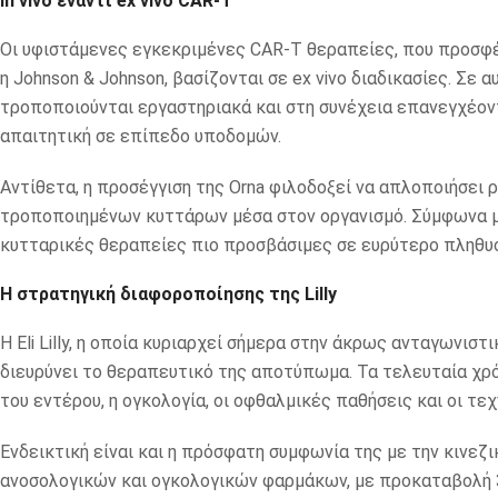
In vivo έναντι ex vivo CAR-T
Οι υφιστάμενες εγκεκριμένες CAR-T θεραπείες, που προσφέρο
η Johnson & Johnson, βασίζονται σε ex vivo διαδικασίες. Σε
τροποποιούνται εργαστηριακά και στη συνέχεια επανεγχέοντα
απαιτητική σε επίπεδο υποδομών.
Αντίθετα, η προσέγγιση της Orna φιλοδοξεί να απλοποιήσει 
τροποποιημένων κυττάρων μέσα στον οργανισμό. Σύμφωνα με 
κυτταρικές θεραπείες πιο προσβάσιμες σε ευρύτερο πληθυ
Η στρατηγική διαφοροποίησης της Lilly
Η Eli Lilly, η οποία κυριαρχεί σήμερα στην άκρως ανταγωνι
διευρύνει το θεραπευτικό της αποτύπωμα. Τα τελευταία χρ
του εντέρου, η ογκολογία, οι οφθαλμικές παθήσεις και οι τε
Ενδεικτική είναι και η πρόσφατη συμφωνία της με την κινεζικ
ανοσολογικών και ογκολογικών φαρμάκων, με προκαταβολή 3