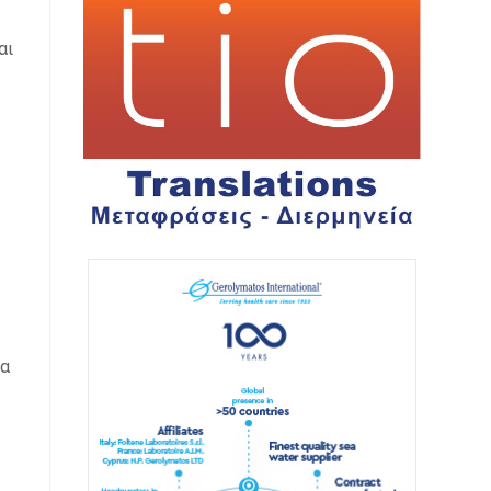
αι
τα