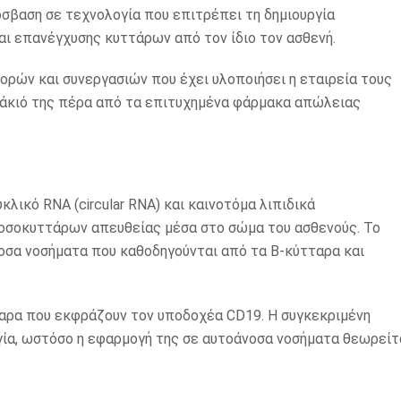
όσβαση σε τεχνολογία που επιτρέπει τη δημιουργία
αι επανέγχυσης κυττάρων από τον ίδιο τον ασθενή.
ορών και συνεργασιών που έχει υλοποιήσει η εταιρεία τους
λάκιό της πέρα από τα επιτυχημένα φάρμακα απώλειας
λικό RNA (circular RNA) και καινοτόμα λιπιδικά
οσοκυττάρων απευθείας μέσα στο σώμα του ασθενούς. Το
νοσα νοσήματα που καθοδηγούνται από τα Β-κύτταρα και
ταρα που εκφράζουν τον υποδοχέα CD19. Η συγκεκριμένη
ογία, ωστόσο η εφαρμογή της σε αυτοάνοσα νοσήματα θεωρείτ