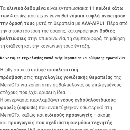
Τα
κλινικά δεδομένα
είναι εντυπωσιακά:
11 παιδιά κάτω
των 4 ετών
, που είχαν γεννηθεί
νομικά τυφλά
,
ανέκτησαν
την όρασή τους
μετά τη θεραπεία με
AAV-AIPL1
. Πέρα από
την αποκατάσταση της όρασης, καταγράφηκαν
βαθιές
βελτιώσεις
στην επικοινωνία, τη συμπεριφορά, τη μάθηση,
τη διάθεση και την κοινωνική τους ένταξη.
Καινοτόμες τεχνολογίες γονιδιακής θεραπείας και ρύθμισης πρωτεϊνών
Η Lilly αποκτά επίσης
αποκλειστική
πρόσβαση
στις
τεχνολογίες γονιδιακής θεραπείας
της
MeiraGTx για χρήση στην οφθαλμολογία, σε επιλεγμένους
στόχους που έχει ορίσει η ίδια.
Η συνεργασία περιλαμβάνει
νέους ενδοϋαλοειδικούς
φορείς (capsids)
που αναπτύχθηκαν εσωτερικά στη
MeiraGTx, καθώς και
ειδικούς προαγωγείς
– ακόμη
και
προαγωγείς που σχεδιάστηκαν μέσω τεχνητής