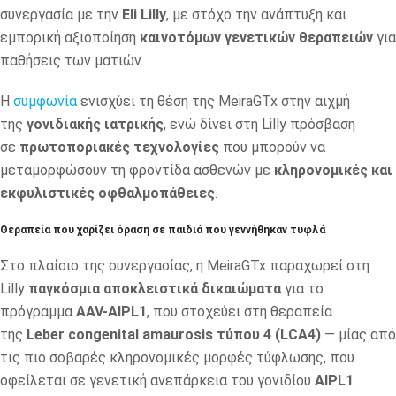
συνεργασία με την
Eli Lilly
, με στόχο την ανάπτυξη και
εμπορική αξιοποίηση
καινοτόμων γενετικών θεραπειών
για
παθήσεις των ματιών.
Η
συμφωνία
ενισχύει τη θέση της MeiraGTx στην αιχμή
της
γονιδιακής ιατρικής
, ενώ δίνει στη Lilly πρόσβαση
σε
πρωτοποριακές τεχνολογίες
που μπορούν να
μεταμορφώσουν τη φροντίδα ασθενών με
κληρονομικές και
εκφυλιστικές οφθαλμοπάθειες
.
Θεραπεία που χαρίζει όραση σε παιδιά που γεννήθηκαν τυφλά
Στο πλαίσιο της συνεργασίας, η MeiraGTx παραχωρεί στη
Lilly
παγκόσμια αποκλειστικά δικαιώματα
για το
πρόγραμμα
AAV-AIPL1
, που στοχεύει στη θεραπεία
της
Leber congenital amaurosis τύπου 4 (LCA4)
— μίας από
τις πιο σοβαρές κληρονομικές μορφές τύφλωσης, που
οφείλεται σε γενετική ανεπάρκεια του γονιδίου
AIPL1
.