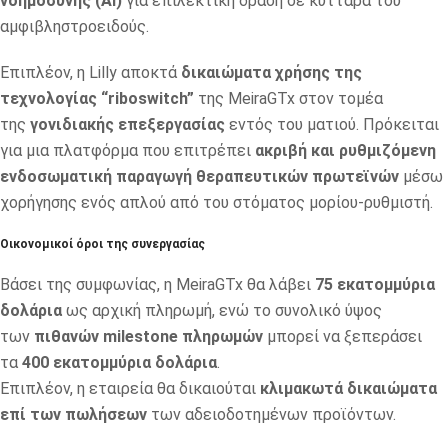
νοημοσύνης (AI)
για επιλεκτική δράση σε κύτταρα του
αμφιβληστροειδούς.
Επιπλέον, η Lilly αποκτά
δικαιώματα χρήσης της
τεχνολογίας “riboswitch”
της MeiraGTx στον τομέα
της
γονιδιακής επεξεργασίας
εντός του ματιού. Πρόκειται
για μια πλατφόρμα που επιτρέπει
ακριβή και ρυθμιζόμενη
ενδοσωματική παραγωγή θεραπευτικών πρωτεϊνών
μέσω
χορήγησης ενός απλού από του στόματος μορίου-ρυθμιστή.
Οικονομικοί όροι της συνεργασίας
Βάσει της συμφωνίας, η MeiraGTx θα λάβει
75 εκατομμύρια
δολάρια
ως αρχική πληρωμή, ενώ το συνολικό ύψος
των
πιθανών milestone πληρωμών
μπορεί να ξεπεράσει
τα
400 εκατομμύρια δολάρια
.
Επιπλέον, η εταιρεία θα δικαιούται
κλιμακωτά δικαιώματα
επί των πωλήσεων
των αδειοδοτημένων προϊόντων.