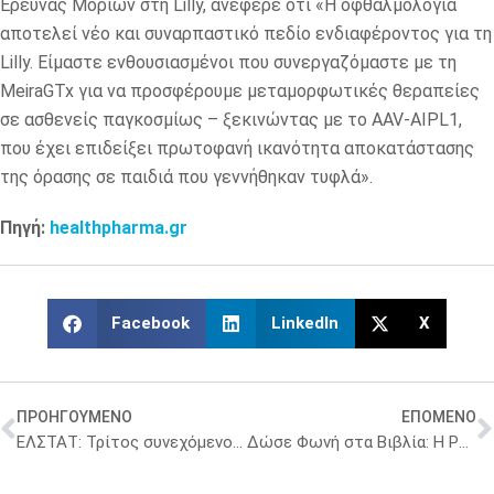
Έρευνας Μορίων στη Lilly, ανέφερε ότι «Η οφθαλμολογία
αποτελεί νέο και συναρπαστικό πεδίο ενδιαφέροντος για τη
Lilly. Είμαστε ενθουσιασμένοι που συνεργαζόμαστε με τη
MeiraGTx για να προσφέρουμε μεταμορφωτικές θεραπείες
σε ασθενείς παγκοσμίως – ξεκινώντας με το AAV-AIPL1,
που έχει επιδείξει πρωτοφανή ικανότητα αποκατάστασης
της όρασης σε παιδιά που γεννήθηκαν τυφλά».
Πηγή:
healthpharma.gr
Facebook
LinkedIn
X
ΠΡΟΗΓΟΥΜΕΝΟ
ΕΠΟΜΕΝΟ
ΕΛΣΤΑΤ: Τρίτος συνεχόμενος μήνας μειώσεων στις τιμές των φαρμακευτικών προϊόντων
Δώσε Φωνή στα Βιβλία: Η Pfizer υποστηρίζει τα άτομα με οπτική αναπηρία