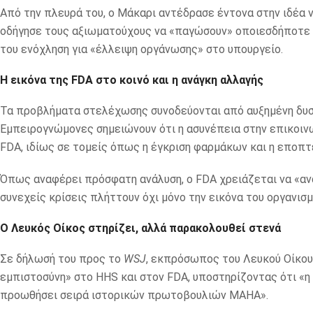
Από την πλευρά του, ο Μάκαρι αντέδρασε έντονα στην ιδέα ν
οδήγησε τους αξιωματούχους να «παγώσουν» οποιεσδήποτε σ
του ενόχληση για «έλλειψη οργάνωσης» στο υπουργείο.
Η εικόνα της FDA στο κοινό και η ανάγκη αλλαγής
Τα προβλήματα στελέχωσης συνοδεύονται από αυξημένη δυσπ
Εμπειρογνώμονες σημειώνουν ότι η ασυνέπεια στην επικοινων
FDA, ιδίως σε τομείς όπως η έγκριση φαρμάκων και η εποπτ
Όπως αναφέρει πρόσφατη ανάλυση, ο FDA χρειάζεται να «ανα
συνεχείς κρίσεις πλήττουν όχι μόνο την εικόνα του οργανισ
Ο Λευκός Οίκος στηρίζει, αλλά παρακολουθεί στενά
Σε δήλωσή του προς το
WSJ
, εκπρόσωπος του Λευκού Οίκου
εμπιστοσύνη» στο HHS και στον FDA, υποστηρίζοντας ότι «η 
προωθήσει σειρά ιστορικών πρωτοβουλιών MAHA».