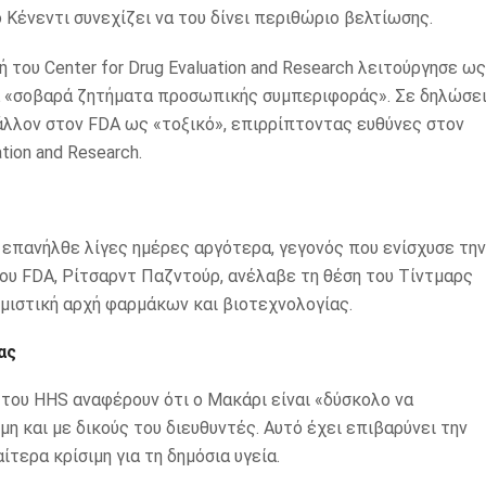
ο Κένεντι συνεχίζει να του δίνει περιθώριο βελτίωσης.
του Center for Drug Evaluation and Research λειτούργησε ως
ια «σοβαρά ζητήματα προσωπικής συμπεριφοράς». Σε δηλώσε
άλλον στον FDA ως «τοξικό», επιρρίπτοντας ευθύνες στον
tion and Research.
 επανήλθε λίγες ημέρες αργότερα, γεγονός που ενίσχυσε την
ου FDA, Ρίτσαρντ Παζντούρ, ανέλαβε τη θέση του Τίντμαρς
μιστική αρχή φαρμάκων και βιοτεχνολογίας.
ας
του HHS αναφέρουν ότι ο Μακάρι είναι «δύσκολο να
η και με δικούς του διευθυντές. Αυτό έχει επιβαρύνει την
ίτερα κρίσιμη για τη δημόσια υγεία.