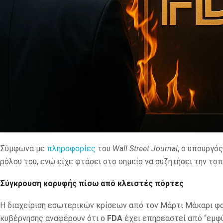
Σύμφωνα με
πληροφορίες
του
Wall Street Journal
, ο υπουργό
ρόλου του, ενώ είχε φτάσει στο σημείο να συζητήσει την το
Σύγκρουση κορυφής πίσω από κλειστές πόρτες
Η διαχείριση εσωτερικών κρίσεων από τον Μάρτι Μάκαρι φαί
κυβέρνησης αναφέρουν ότι ο
FDA
έχει επηρεαστεί από “εμφύ