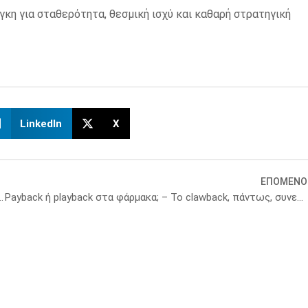
άγκη για σταθερότητα, θεσμική ισχύ και καθαρή στρατηγική
LinkedIn
X
ΕΠΟΜΕΝΟ
κίνο: Αποκτά την Halda με 3,05 δισ.
Payback ή playback στα φάρμακα; – Το clawback, πάντως, συνεχίζει να ανεβαίνει…