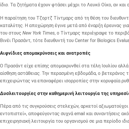
ίδιο. Τα ζητήματα έχουν φτάσει μέχρι το Λευκό Οίκο, αν και 
Η παραίτηση του Τζορτζ Τίντμαρς από τη θέση του διευθυντή 
καταλύτης. Η αποχώρηση έγινε μετά από έναρξη έρευνας γ
του στους
New York Times
, ο Τίντμαρς περιέγραψε το περιβ
Βινέι Πρασάντ, τότε διευθυντή του Center for Biologics Evalua
Αιφνίδιες απομακρύνσεις και ανατροπές
Ο Πρασάντ είχε επίσης απομακρυνθεί στα τέλη Ιουλίου αλλά
αίσθηση αστάθειας. Την περασμένη εβδομάδα, ο βετεράνος τ
επιχειρώντας να επαναφέρει ισορροπίες στην κορυφαία ρυθ
Δυσλειτουργίες στην καθημερινή λειτουργία της υπηρεσί
Πέρα από τις συγκρούσεις στελεχών, αρκετοί αξιωματούχοι 
εντοπιστεί», αποφεύγοντας συχνά email και συναντήσεις ακόμ
επιχειρησιακή λειτουργία του οργανισμού σε μια περίοδο ιδια