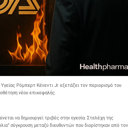
ς Υγείας Ρόμπερτ Κένεντι Jr. εξετάζει τον περιορισμό του
ποθέτηση νέου επικεφαλής.
νεται να δημιουργεί τριβές στην ηγεσία. Στελέχη της
λια” σύγκρουση μεταξύ διευθυντών που διορίστηκαν από τον