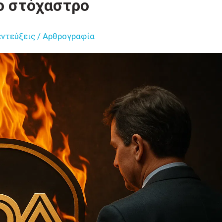
ο στόχαστρο
εντεύξεις / Αρθρογραφία