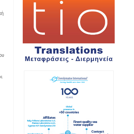
κή
ου
ι