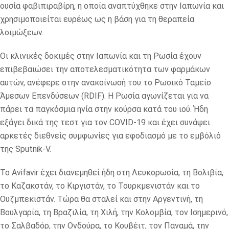
ουσία φαβιπιραβίρη, η οποία αναπτύχθηκε στην Ιαπωνία και
χρησιμοποιείται ευρέως ως η βάση για τη θεραπεία
λοιμώξεων.
Οι κλινικές δοκιμές στην Ιαπωνία και τη Ρωσία έχουν
επιβεβαιώσει την αποτελεσματικότητα των φαρμάκων
αυτών, ανέφερε στην ανακοίνωσή του το Ρωσικό Ταμείο
Άμεσων Επενδύσεων (RDIF). Η Ρωσία αγωνίζεται για να
πάρει τα παγκόσμια ηνία στην κούρσα κατά του ιού. Ήδη
εξάγει δικά της τεστ για τον COVID-19 και έχει συνάψει
αρκετές διεθνείς συμφωνίες για εφοδιασμό με το εμβόλιό
της Sputnik-V.
Το Avifavir έχει διανεμηθεί ήδη στη Λευκορωσία, τη Βολιβία,
το Καζακστάν, το Κιργιστάν, το Τουρκμενιστάν και το
Ουζμπεκιστάν. Τώρα θα σταλεί και στην Αργεντινή, τη
Βουλγαρία, τη Βραζιλία, τη Χιλή, την Κολομβία, τον Ισημερινό,
το Σαλβαδόρ, την Ονδούρα, το Κουβέιτ, τον Παναμά, την