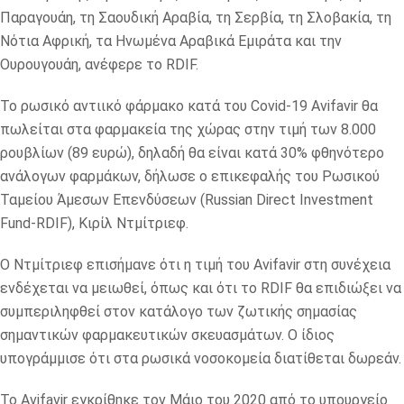
Παραγουάη, τη Σαουδική Αραβία, τη Σερβία, τη Σλοβακία, τη
Νότια Αφρική, τα Ηνωμένα Αραβικά Εμιράτα και την
Ουρουγουάη, ανέφερε το RDIF.
Το ρωσικό αντιικό φάρμακο κατά του Сovid-19 Avifavir θα
πωλείται στα φαρμακεία της χώρας στην τιμή των 8.000
ρουβλίων (89 ευρώ), δηλαδή θα είναι κατά 30% φθηνότερο
ανάλογων φαρμάκων, δήλωσε ο επικεφαλής του Ρωσικού
Ταμείου Άμεσων Επενδύσεων (Russian Direct Investment
Fund-RDIF), Κιρίλ Ντμίτριεφ.
Ο Ντμίτριεφ επισήμανε ότι η τιμή του Avifavir στη συνέχεια
ενδέχεται να μειωθεί, όπως και ότι το RDIF θα επιδιώξει να
συμπεριληφθεί στον κατάλογο των ζωτικής σημασίας
σημαντικών φαρμακευτικών σκευασμάτων. Ο ίδιος
υπογράμμισε ότι στα ρωσικά νοσοκομεία διατίθεται δωρεάν.
Το Avifavir εγκρίθηκε τον Μάιο του 2020 από το υπουργείο