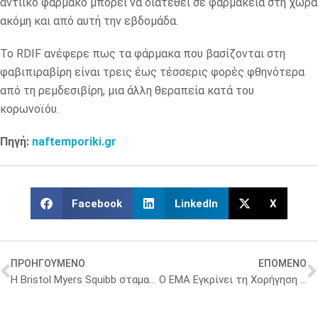
αντιικό φάρμακο μπορεί να διατεθεί σε φαρμακεία στη χώρα
ακόμη και από αυτή την εβδομάδα.
Το RDIF ανέφερε πως τα φάρμακα που βασίζονται στη
φαβιπιραβίρη είναι τρεις έως τέσσερις φορές φθηνότερα
από τη ρεμδεσιβίρη, μια άλλη θεραπεία κατά του
κορωνοϊόυ.
Πηγή:
naftemporiki.gr
Facebook
LinkedIn
X
ΠΡΟΗΓΟΥΜΕΝΟ
ΕΠΟΜΕΝΟ
Η Bristol Myers Squibb σταματά τις δραστηριότητές της στον τομέα των ΜΗΣΥΦΑ
Ο ΕΜΑ Εγκρίνει τη Χορήγηση Δεξαμεθαζόνης σε Ασθενείς με Σοβαρή COVID-19