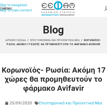
Skip to navigation
MENU
Skip to main content
Blog
ΑΡΧΙΚΉ ΣΕΛΊΔΑ
/
ΕΠΙΣΤΗΜΟΝΙΚΆ ΚΑΙ ΠΡΟΪΟΝΤΙΚΆ ΝΈΑ
/
ΚΟΡΩΝΟΪΌΣ-
ΡΩΣΊΑ: ΑΚΌΜΗ 17 ΧΏΡΕΣ ΘΑ ΠΡΟΜΗΘΕΥΤΟΎΝ ΤΟ ΦΆΡΜΑΚΟ AVIFAVIR
Κορωνοϊός- Ρωσία: Ακόμη 17
χώρες θα προμηθευτούν το
φάρμακο Avifavir
25/09/2020
Επιστημονικά και Προϊοντικά Νέα