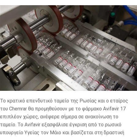
Το κρατικό επενδυτικό ταμείο της Ρωσίας και ο εταίρος
του Chemrar θα προμηθεύσουν με το φάρμακο Avifavir 17
επιπλέον χώρες, ανέφερε σήμερα σε ανακοίνωση το
ταμείο. Το Avifavir εξασφάλισε έγκριση από το ρωσικό
υπουργείο Υγείας τον Μάιο και βασίζεται στη δραστική