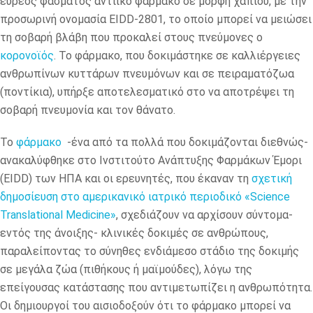
ευρέος φάσματος αντιικό φάρμακο σε μορφή χαπιού, με την
προσωρινή ονομασία EIDD-2801, το οποίο μπορεί να μειώσει
τη σοβαρή βλάβη που προκαλεί στους πνεύμονες ο
κορονοϊός
. Το φάρμακο, που δοκιμάστηκε σε καλλιέργειες
ανθρωπίνων κυττάρων πνευμόνων και σε πειραματόζωα
(ποντίκια), υπήρξε αποτελεσματικό στο να αποτρέψει τη
σοβαρή πνευμονία και τον θάνατο.
Το
φάρμακο
-ένα από τα πολλά που δοκιμάζονται διεθνώς-
ανακαλύφθηκε στο Ινστιτούτο Ανάπτυξης Φαρμάκων Έμορι
(EIDD) των ΗΠΑ και οι ερευνητές, που έκαναν τη
σχετική
δημοσίευση στο αμερικανικό ιατρικό περιοδικό «Science
Translational Medicine»
, σχεδιάζουν να αρχίσουν σύντομα-
εντός της άνοιξης- κλινικές δοκιμές σε ανθρώπους,
παραλείποντας το σύνηθες ενδιάμεσο στάδιο της δοκιμής
σε μεγάλα ζώα (πιθήκους ή μαϊμούδες), λόγω της
επείγουσας κατάστασης που αντιμετωπίζει η ανθρωπότητα.
Οι δημιουργοί του αισιοδοξούν ότι το φάρμακο μπορεί να