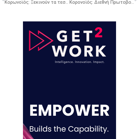
Κορωνοϊός: Ξεκινούν τα τεστ κατ’ οίκον -Στο δρόμο 500 Κινητές Μονάδες Υγείας
Κορονοϊός: Διεθνή Πρωτοβουλία Δράσης ύψους $100.000.000 από το Ίδρυμα Σταύρος Νιάρχος