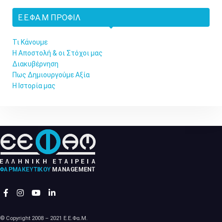
Ε.Ε.ΦΑ.Μ ΠΡΟΦΊΛ
Τι Κάνουμε
Η Αποστολή & οι Στόχοι μας
Διακυβέρνηση
Πως Δημιουργούμε Αξία
Η Ιστορία μας
© Copyright 2008 – 2021 Ε.Ε.Φα.Μ.