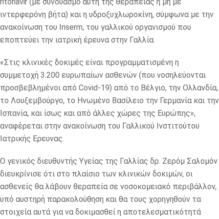
ritonavir (με συνδυασμό αυτή της θεραπείας ή μη με
ιντερφερόνη βήτα) και η υδροξυχλωροκίνη, σύμφωνα με την
ανακοίνωση του Inserm, του γαλλικού οργανισμού που
εποπτεύει την ιατρική έρευνα στην Γαλλία.
«Στις κλινικές δοκιμές είναι προγραμματισμένη η
συμμετοχή 3.200 ευρωπαίων ασθενών (που νοσηλεύονται
προσβεβλημένοι από Covid-19) από το Βέλγιο, την Ολλανδία,
το Λουξεμβούργο, το Ηνωμένο Βασίλειο την Γερμανία και την
Ισπανία, και ίσως και από άλλες χώρες της Ευρώπης»,
αναφέρεται στην ανακοίνωση του Γαλλικού Ινστιτούτου
Ιατρικής Ερευνας.
Ο γενικός διευθυντής Υγείας της Γαλλίας δρ. Ζερόμ Σαλομόν
διευκρίνισε ότι στο πλαίσιο των κλινικών δοκιμών, οι
ασθενείς θα λάβουν θεραπεία σε νοσοκομειακό περιβάλλον,
υπό αυστηρή παρακολούθηση και θα τους χορηγηθούν τα
στοιχεία αυτά για να δοκιμασθεί η αποτελεσματικότητά