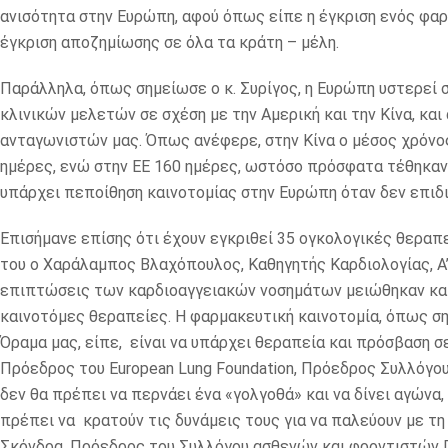
ανισότητα στην Ευρώπη, αφού όπως είπε η έγκριση ενός φαρ
έγκριση αποζημίωσης σε όλα τα κράτη – μέλη.
Παράλληλα, όπως σημείωσε ο κ. Συρίγος, η Ευρώπη υστερεί
κλινικών μελετών σε σχέση με την Αμερική και την Κίνα, κα
ανταγωνιστών μας. Όπως ανέφερε, στην Κίνα ο μέσος χρόνος 
ημέρες, ενώ στην ΕΕ 160 ημέρες, ωστόσο πρόσφατα τέθηκαν
υπάρχει πεποίθηση καινοτομίας στην Ευρώπη όταν δεν επιδ
Επισήμανε επίσης ότι έχουν εγκριθεί 35 ογκολογικές θεραπ
του ο Χαράλαμπος Βλαχόπουλος, Καθηγητής Καρδιολογίας, Α’ 
επιπτώσεις των καρδιοαγγειακών νοσημάτων μειώθηκαν κατ
καινοτόμες θεραπείες. Η φαρμακευτική καινοτομία, όπως σ
Όραμα μας, είπε, είναι να υπάρχει θεραπεία και πρόσβαση σε
Πρόεδρος του European Lung Foundation, Πρόεδρος Συλλόγου
δεν θα πρέπει να περνάει ένα «γολγοθά» και να δίνει αγώνα,
πρέπει να κρατούν τις δυνάμεις τους για να παλεύουν με τη
Σκόνδρα, Πρόεδρος του Συλλόγου ασθενών και φροντιστών Π