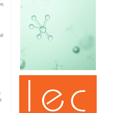
νη
60
ς
ίς