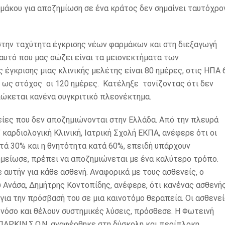
μάκου για αποζημίωση σε ένα κράτος δεν σημαίνει ταυτόχρο
 στην ταχύτητα έγκρισης νέων φαρμάκων και στη διεξαγωγή
ι αυτό που μας σώζει είναι τα μειονεκτήματα των
έγκρισης μιας κλινικής μελέτης είναι 80 ημέρες, στις ΗΠΑ 
 ως στόχος οι 120 ημέρες. Κατέληξε τονίζοντας ότι δεν
ιώκεται κανένα συγκριτικό πλεονέκτημα.
είες που δεν αποζημιώνονται στην Ελλάδα. Από την πλευρά
καρδιολογική Κλινική, Ιατρική Σχολή ΕΚΠΑ, ανέφερε ότι οι
ά 30% και η θνητότητα κατά 60%, επειδή υπάρχουν
ημείωσε, πρέπει να αποζημιώνεται με ένα καλύτερο τρόπο.
 αυτήν για κάθε ασθενή. Αναφορικά με τους ασθενείς, ο
 Ανάσα, Δημήτρης Κοντοπίδης, ανέφερε, ότι κανένας ασθενή
 για την πρόσβασή του σε μια καινοτόμο θεραπεία. Οι ασθενε
 νόσο και θέλουν συστημικές λύσεις, πρόσθεσε. Η Φωτεινή
ΑΡ.ΚΙΝ.Σ.Ο.Ν, αναφέρθηκε στη δύσκολη και περίπλοκη