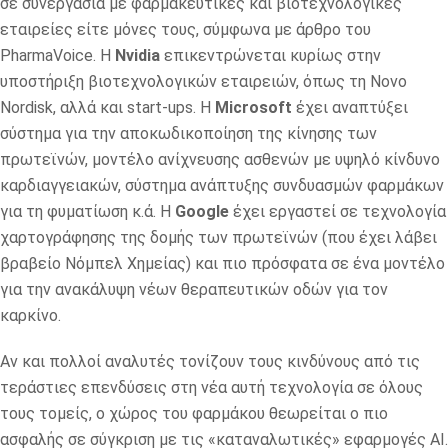
σε συνεργασία με φαρμακευτικές και βιοτεχνολογικές
εταιρείες είτε μόνες τους, σύμφωνα με άρθρο του
PharmaVoice. Η
Nvidia
επικεντρώνεται κυρίως στην
υποστήριξη βιοτεχνολογικών εταιρειών, όπως τη Novo
Nordisk, αλλά και start-ups. Η
Microsoft
έχει αναπτύξει
σύστημα για την αποκωδικοποίηση της κίνησης των
πρωτεϊνών, μοντέλο ανίχνευσης ασθενών με υψηλό κίνδυνο
καρδιαγγειακών, σύστημα ανάπτυξης συνδυασμών φαρμάκων
για τη φυματίωση κ.ά. Η
Google
έχει εργαστεί σε τεχνολογία
χαρτογράφησης της δομής των πρωτεϊνών (που έχει λάβει
βραβείο Νόμπελ Χημείας) και πιο πρόσφατα σε ένα μοντέλο
για την ανακάλυψη νέων θεραπευτικών οδών για τον
καρκίνο.
Αν και πολλοί αναλυτές τονίζουν τους κινδύνους από τις
τεράστιες επενδύσεις στη νέα αυτή τεχνολογία σε όλους
τους τομείς, ο χώρος του φαρμάκου θεωρείται ο πιο
ασφαλής σε σύγκριση με τις «καταναλωτικές» εφαρμογές ΑΙ.