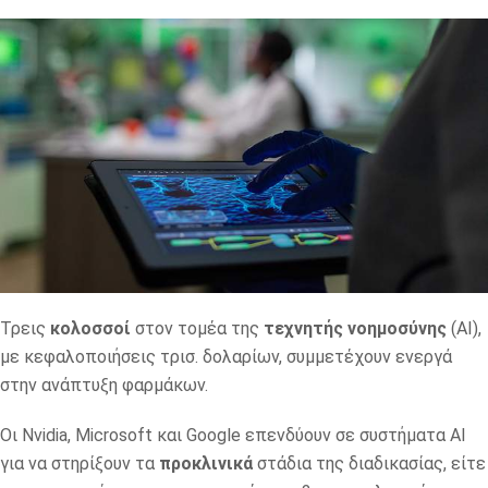
Τρεις
κολοσσοί
στον τομέα της
τεχνητής νοημοσύνης
(ΑΙ),
με κεφαλοποιήσεις τρισ. δολαρίων, συμμετέχουν ενεργά
στην ανάπτυξη φαρμάκων.
Οι Nvidia, Microsoft και Google επενδύουν σε συστήματα ΑΙ
για να στηρίξουν τα
προκλινικά
στάδια της διαδικασίας, είτε