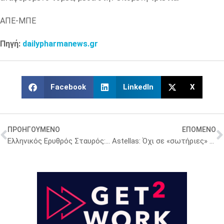
ΑΠΕ-ΜΠΕ
Πηγή:
dailypharmanews.gr
Facebook
LinkedIn
X
ΠΡΟΗΓΟΥΜΕΝΟ
ΕΠΟΜΕΝΟ
Ελληνικός Ερυθρός Σταυρός: Συγκέντρωσε 16.070 μονάδες αίματος και 5.536 δείγματα μυελού των οστών το 2025
Astellas: Όχι σε «σωτήριες» εξαγορές ενόψει του τέλους του Xtandi